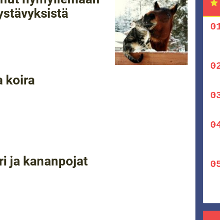
ystävyksistä
a koira
ri ja kananpojat