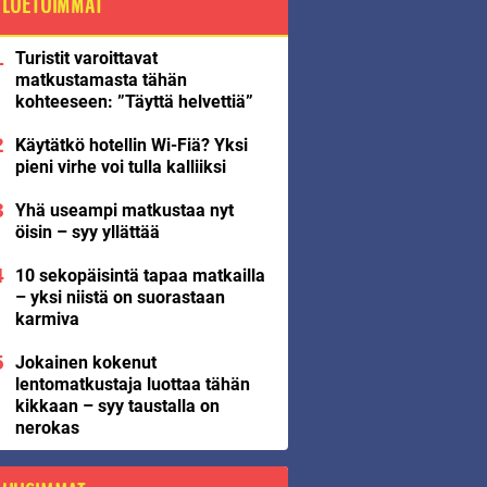
LUETUIMMAT
Turistit varoittavat
matkustamasta tähän
kohteeseen: ”Täyttä helvettiä”
Käytätkö hotellin Wi-Fiä? Yksi
pieni virhe voi tulla kalliiksi
Yhä useampi matkustaa nyt
öisin – syy yllättää
10 sekopäisintä tapaa matkailla
– yksi niistä on suorastaan
karmiva
Jokainen kokenut
lentomatkustaja luottaa tähän
kikkaan – syy taustalla on
nerokas