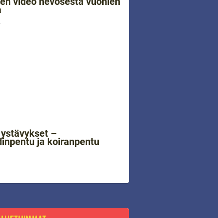
nen video hevosesta vuohien
a
4
 ystävykset –
inpentu ja koiranpentu
4