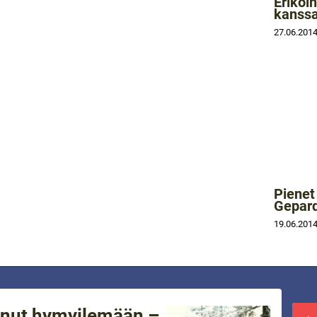
Erikoi
kanss
27.06.201
Pienet
Gepard
19.06.201
inut hymyilemään –