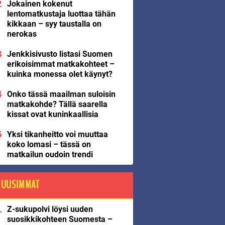
Jokainen kokenut
lentomatkustaja luottaa tähän
kikkaan – syy taustalla on
nerokas
Jenkkisivusto listasi Suomen
erikoisimmat matkakohteet –
kuinka monessa olet käynyt?
Onko tässä maailman suloisin
matkakohde? Tällä saarella
kissat ovat kuninkaallisia
Yksi tikanheitto voi muuttaa
koko lomasi – tässä on
matkailun oudoin trendi
UUSIMMAT
Z-sukupolvi löysi uuden
suosikkikohteen Suomesta –