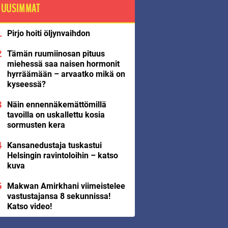
UUSIMMAT
Pirjo hoiti öljynvaihdon
Tämän ruumiinosan pituus
miehessä saa naisen hormonit
hyrräämään – arvaatko mikä on
kyseessä?
Näin ennennäkemättömillä
tavoilla on uskallettu kosia
sormusten kera
Kansanedustaja tuskastui
Helsingin ravintoloihin – katso
kuva
Makwan Amirkhani viimeistelee
vastustajansa 8 sekunnissa!
Katso video!