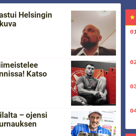
stui Helsingin
 kuva
imeistelee
nnissa! Katso
lalta – ojensi
turnauksen