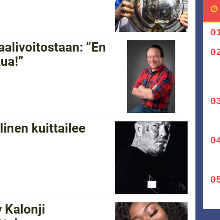
alivoitostaan: ”En
kua!”
linen kuittailee
”
y Kalonji