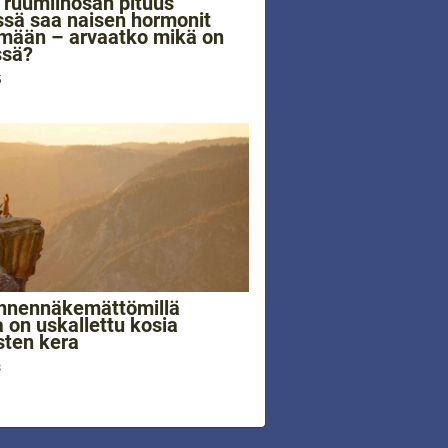
ruumiinosan pituus
sä saa naisen hormonit
mään – arvaatko mikä on
ssä?
5
nnennäkemättömillä
a on uskallettu kosia
ten kera
3