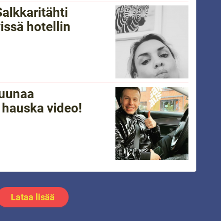
alkkaritähti
ssä hotellin
tuunaa
 hauska video!
Lataa lisää