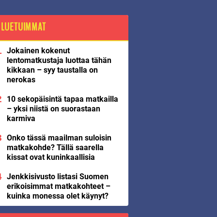
LUETUIMMAT
Jokainen kokenut
lentomatkustaja luottaa tähän
kikkaan – syy taustalla on
nerokas
10 sekopäisintä tapaa matkailla
– yksi niistä on suorastaan
karmiva
Onko tässä maailman suloisin
matkakohde? Tällä saarella
kissat ovat kuninkaallisia
Jenkkisivusto listasi Suomen
erikoisimmat matkakohteet –
kuinka monessa olet käynyt?