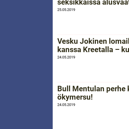
seksikkäissä alusvaa
25.05.2019
Vesku Jokinen lomai
kanssa Kreetalla – k
24.05.2019
Bull Mentulan perhe k
ökymersu!
24.05.2019