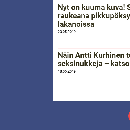
Nyt on kuuma kuva! S
raukeana pikkupöksyi
lakanoissa
20.05.2019
Näin Antti Kurhinen 
seksinukkeja – katso
18.05.2019