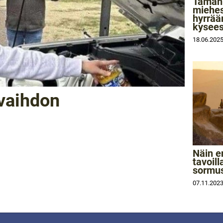
Tämän 
miehes
hyrrää
kysee
18.06.202
nvaihdon
Näin e
tavoill
sormus
07.11.202