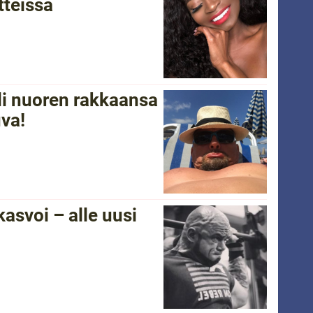
tteissa
li nuoren rakkaansa
uva!
asvoi – alle uusi