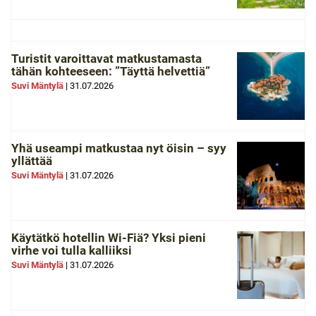
Turistit varoittavat matkustamasta
tähän kohteeseen: ”Täyttä helvettiä”
Suvi Mäntylä
|
31.07.2026
Yhä useampi matkustaa nyt öisin – syy
yllättää
Suvi Mäntylä
|
31.07.2026
Käytätkö hotellin Wi-Fiä? Yksi pieni
virhe voi tulla kalliiksi
Suvi Mäntylä
|
31.07.2026