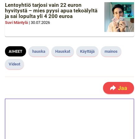
Lentoyhtiö tarjosi vain 22 euron
hyvitystä – mies pyysi apua tekoälyltä
ja sai lopulta yli 4 200 euroa
Suvi Mäntylä
|
30.07.2026
AIHEET
hauska
Hauskat
Käyttäjä
mainos
Videot
Jaa
1€ = 10€ arvosta
ilmaiskierroksia ilman
kierrätystä!