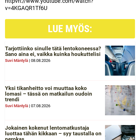
httpvh://www.youtube.com/watch?
v=4KGAQR1Tf6U
LUE MYÖS:
Tarjottiinko sinulle tätä lentokoneessa?
Sano aina ei, vaikka kuinka houkuttelisi
Suvi Mäntylä
|
08.08.2026
Yksi tikanheitto voi muuttaa koko
lomasi – tässä on matkailun oudoin
trendi
Suvi Mäntylä
|
07.08.2026
Jokainen kokenut lentomatkustaja
luottaa tähän kikkaan – syy taustalla on
nerokas