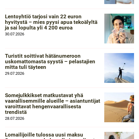
Lentoyhtiö tarjosi vain 22 euron
hyvitystä – mies pyysi apua tekoälyltä
ja sai lopulta yli 4 200 euroa
30.07.2026
Turistit soittivat hätänumeroon
uskomattomasta syystä – pelastajien
mitta tuli täyteen
29.07.2026
Somejulkkikset matkustavat yhä
vaarallisemmille alueille – asiantuntijat
varoittavat hengenvaarallisesta
trendistä
28.07.2026
Lomailijoille tulossa uusi maksu