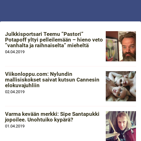
Julkkisportsari Teemu ”Pastori”
Potapoff yltyi pelleilemään – hieno veto
”vanhalta ja raihnaiselta” mieheltä
04.04.2019
Viikonloppu.com: Nylundin
mallisiskokset saivat kutsun Cannesin
elokuvajuhliin
02.04.2019
Varma kevään merkki: Sipe Santapukki
jopoilee. Unohtuiko kypärä?
01.04.2019