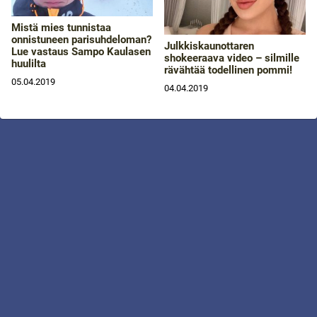
Mistä mies tunnistaa
onnistuneen parisuhdeloman?
Julkkiskaunottaren
Lue vastaus Sampo Kaulasen
shokeeraava video – silmille
huulilta
rävähtää todellinen pommi!
05.04.2019
04.04.2019