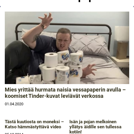
Mies yrittää hurmata naisia vessapaperin avulla –
koomiset Tinder-kuvat leviävät verkossa
01.04.2020
Tästä kuutiosta on moneksi –
Isän ja pojan melkoinen
Katso hämmästyttävä video
yllätys äidille sen tullessa
kotiin!