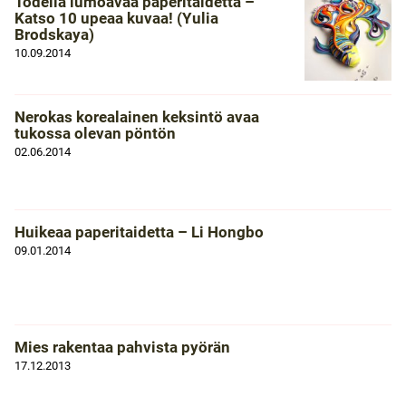
Todella lumoavaa paperitaidetta –
Katso 10 upeaa kuvaa! (Yulia
Brodskaya)
10.09.2014
Nerokas korealainen keksintö avaa
tukossa olevan pöntön
02.06.2014
Huikeaa paperitaidetta – Li Hongbo
09.01.2014
Mies rakentaa pahvista pyörän
17.12.2013