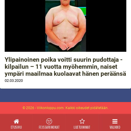
Ylipainoinen poika voitti suurin pudottaja -
kilpailun – 11 vuotta myöhemmin, naiset
ympäri maailmaa kuolaavat hänen peräänsä
02.03.2020
© 2026 - Viikonloppu.com. Kaikki oikeudet pidätetään.
ETUSIVU
FEISSARIMOKAT
LUETUIMMAT
VALIKKO