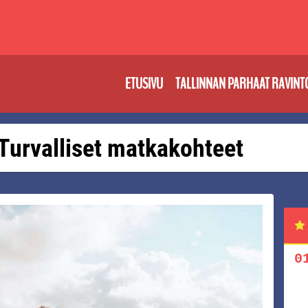
ETUSIVU
TALLINNAN PARHAAT RAVINT
: Turvalliset matkakohteet