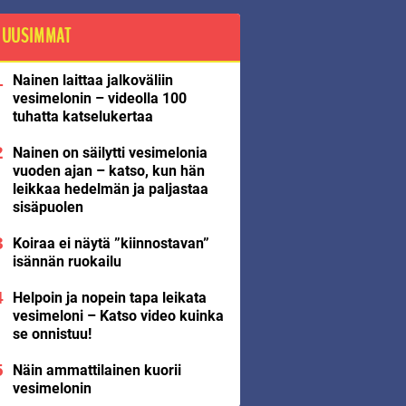
UUSIMMAT
Nainen laittaa jalkoväliin
vesimelonin – videolla 100
tuhatta katselukertaa
Nainen on säilytti vesimelonia
vuoden ajan – katso, kun hän
leikkaa hedelmän ja paljastaa
sisäpuolen
Koiraa ei näytä ”kiinnostavan”
isännän ruokailu
Helpoin ja nopein tapa leikata
vesimeloni – Katso video kuinka
se onnistuu!
Näin ammattilainen kuorii
vesimelonin