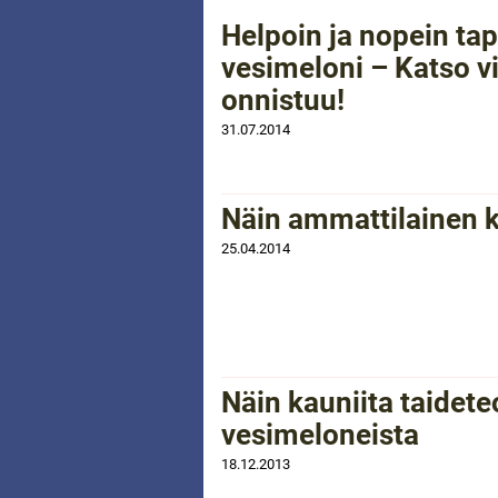
Helpoin ja nopein tap
vesimeloni – Katso v
onnistuu!
31.07.2014
Näin ammattilainen k
25.04.2014
Näin kauniita taidet
vesimeloneista
18.12.2013