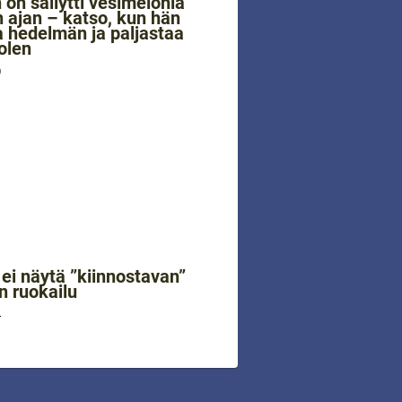
 on säilytti vesimelonia
 ajan – katso, kun hän
a hedelmän ja paljastaa
olen
0
 ei näytä ”kiinnostavan”
n ruokailu
4