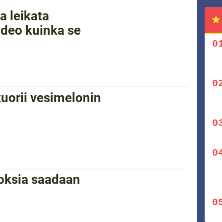
a leikata
ideo kuinka se
uorii vesimelonin
eoksia saadaan