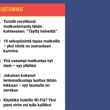
LUETUIMMAT
Turistit varoittavat
matkustamasta tähän
kohteeseen: ”Täyttä helvettiä”
10 sekopäisintä tapaa matkailla
– yksi niistä on suorastaan
karmiva
Yhä useampi matkustaa nyt
öisin – syy yllättää
Jokainen kokenut
lentomatkustaja luottaa tähän
kikkaan – syy taustalla on
nerokas
Käytätkö hotellin Wi-Fiä? Yksi
pieni virhe voi tulla kalliiksi