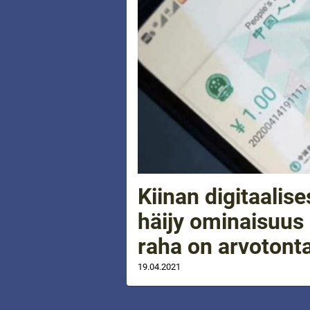
Kiinan digitaalis
häijy ominaisuus 
raha on arvotont
19.04.2021