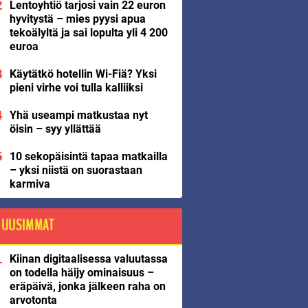
Lentoyhtiö tarjosi vain 22 euron
hyvitystä – mies pyysi apua
tekoälyltä ja sai lopulta yli 4 200
euroa
Käytätkö hotellin Wi-Fiä? Yksi
pieni virhe voi tulla kalliiksi
Yhä useampi matkustaa nyt
öisin – syy yllättää
10 sekopäisintä tapaa matkailla
– yksi niistä on suorastaan
karmiva
UUSIMMAT
Kiinan digitaalisessa valuutassa
on todella häijy ominaisuus –
eräpäivä, jonka jälkeen raha on
arvotonta