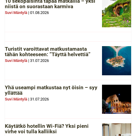
10 sekopäisintä tapaa matkailla – yksi
niistä on suorastaan karmiva
Suvi Mäntylä
|
01.08.2026
Turistit varoittavat matkustamasta
tähän kohteeseen: ”Täyttä helvettiä”
Suvi Mäntylä
|
31.07.2026
Yhä useampi matkustaa nyt öisin – syy
yllättää
Suvi Mäntylä
|
31.07.2026
Käytätkö hotellin Wi-Fiä? Yksi pieni
virhe voi tulla kalliiksi