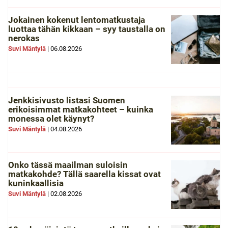
Jokainen kokenut lentomatkustaja
luottaa tähän kikkaan – syy taustalla on
nerokas
Suvi Mäntylä
|
06.08.2026
Jenkkisivusto listasi Suomen
erikoisimmat matkakohteet – kuinka
monessa olet käynyt?
Suvi Mäntylä
|
04.08.2026
Onko tässä maailman suloisin
matkakohde? Tällä saarella kissat ovat
kuninkaallisia
Suvi Mäntylä
|
02.08.2026