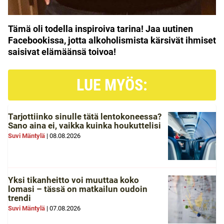
Tämä oli todella inspiroiva tarina! Jaa uutinen
Facebookissa, jotta alkoholismista kärsivät ihmiset
saisivat elämäänsä toivoa!
LUE MYÖS:
Tarjottiinko sinulle tätä lentokoneessa?
Sano aina ei, vaikka kuinka houkuttelisi
Suvi Mäntylä
|
08.08.2026
Yksi tikanheitto voi muuttaa koko
lomasi – tässä on matkailun oudoin
trendi
Suvi Mäntylä
|
07.08.2026