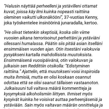
”Halusin näyttää perheelleni ja ystävilleni ottamat
kuvat, joissa käy ilmi kuinka nopeasti raittiina
oleminen vaikutti ulkonäkööni”,
37-vuotias Kenny,
joka työskentelee insinöörinä junaradalla, kertoo.
”He olivat tietenkin skeptisiä, koska olin viime
vuosien aikana terrorisoinut perhettäni ja ystäviäni
ollessani humalassa. Päätin siis pitää asian itselläni
ensimmäisen vuoden ajan. Otin itsestäni valokuvia
pysyäkseni kartalla mahdollisista muutoksista.
Ensimmäisenä vuosipäivänä, otin valokuvan ja
julkaisin sen Reddittiin otsikolla: ”Edistyminen
raittiina.” Ajattelin, että muutokseni voisi inspiroida
muita ihmisiä, mutta en olisi koskaan osannut
odottaa että se olisi saanut tällaisen vastaanoton.
Julkaisuuni tuli valtava määrä kommentteja ja
kysymyksiä alkoholismiin liittyen. Ihmiset myös
kysyivät kuinka he voisivat auttaa perheenjäseniä ja
ystäviään. Sain myös valtavan määrän onnitteluja ja