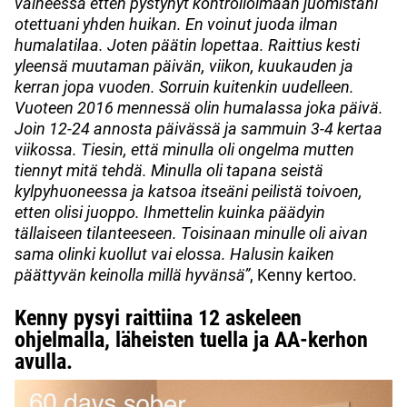
vaiheessa etten pystynyt kontrolloimaan juomistani
otettuani yhden huikan. En voinut juoda ilman
humalatilaa. Joten päätin lopettaa. Raittius kesti
yleensä muutaman päivän, viikon, kuukauden ja
kerran jopa vuoden. Sorruin kuitenkin uudelleen.
Vuoteen 2016 mennessä olin humalassa joka päivä.
Join 12-24 annosta päivässä ja sammuin 3-4 kertaa
viikossa. Tiesin, että minulla oli ongelma mutten
tiennyt mitä tehdä. Minulla oli tapana seistä
kylpyhuoneessa ja katsoa itseäni peilistä toivoen,
etten olisi juoppo. Ihmettelin kuinka päädyin
tällaiseen tilanteeseen. Toisinaan minulle oli aivan
sama olinki kuollut vai elossa. Halusin kaiken
päättyvän keinolla millä hyvänsä”
, Kenny kertoo.
Kenny pysyi raittiina 12 askeleen
ohjelmalla, läheisten tuella ja AA-kerhon
avulla.