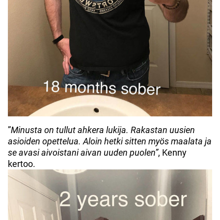
”
Minusta on tullut ahkera lukija. Rakastan uusien
asioiden opettelua. Aloin hetki sitten myös maalata ja
se avasi aivoistani aivan uuden puolen”
, Kenny
kertoo.