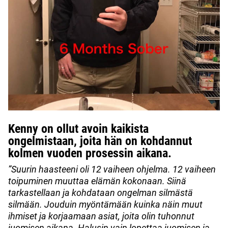
Kenny on ollut avoin kaikista
ongelmistaan, joita hän on kohdannut
kolmen vuoden prosessin aikana.
”Suurin haasteeni oli 12 vaiheen ohjelma. 12 vaiheen
toipuminen muuttaa elämän kokonaan. Siinä
tarkastellaan ja kohdataan ongelman silmästä
silmään. Jouduin myöntämään kuinka näin muut
ihmiset ja korjaamaan asiat, joita olin tuhonnut
juomisen aikana. Halusin vain lopettaa juomisen ja