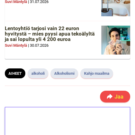
Suvi Mäntylä
|
31.07.2026
Lentoyhtiö tarjosi vain 22 euron
hyvitystä – mies pyysi apua tekoälyltä
ja sai lopulta yli 4 200 euroa
Suvi Mäntylä
|
30.07.2026
AIHEET
alkoholi
Alkoholismi
Kahjo maailma
Jaa
1€ = 10€ arvosta
ilmaiskierroksia ilman