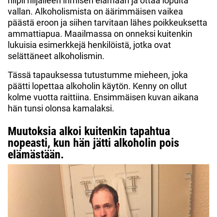
hiipii hiljalleen ihmisen elämään ja ottaa lopulta
vallan. Alkoholismista on äärimmäisen vaikea
päästä eroon ja siihen tarvitaan lähes poikkeuksetta
ammattiapua. Maailmassa on onneksi kuitenkin
lukuisia esimerkkejä henkilöistä, jotka ovat
selättäneet alkoholismin.
Tässä tapauksessa tutustumme mieheen, joka
päätti lopettaa alkoholin käytön. Kenny on ollut
kolme vuotta raittiina. Ensimmäisen kuvan aikana
hän tunsi olonsa kamalaksi.
Muutoksia alkoi kuitenkin tapahtua
nopeasti, kun hän jätti alkoholin pois
elämästään.