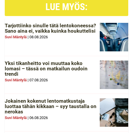
LUE MYÖS:
Tarjottiinko sinulle tätä lentokoneessa?
Sano aina ei, vaikka kuinka houkuttelisi
Suvi Mäntylä
|
08.08.2026
Yksi tikanheitto voi muuttaa koko
lomasi – tässä on matkailun oudoin
trendi
Suvi Mäntylä
|
07.08.2026
Jokainen kokenut lentomatkustaja
luottaa tähän kikkaan – syy taustalla on
nerokas
Suvi Mäntylä
|
06.08.2026