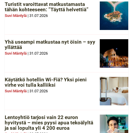
Turistit varoittavat matkustamasta
tähän kohteeseen: ”Täyttä helvettiä”
Suvi Mäntylä
|
31.07.2026
Yhä useampi matkustaa nyt öisin – syy
yllättää
Suvi Mäntylä
|
31.07.2026
Käytätkö hotellin Wi-Fiä? Yksi pieni
virhe voi tulla kalliiksi
Suvi Mäntylä
|
31.07.2026
Lentoyhtiö tarjosi vain 22 euron
hyvitystä – mies pyysi apua tekoälyltä
ja sai lopulta yli 4 200 euroa