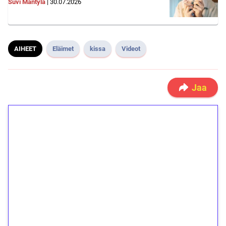
Suvi Mäntylä
|
30.07.2026
AIHEET
Eläimet
kissa
Videot
Jaa
1€ = 10€ arvosta
ilmaiskierroksia ilman
kierrätystä!
Talleta 1€
Saat heti 50 ilmaiskierrosta Tuohi 1000 -
peliin (arvo 0,20€ per kierros)!