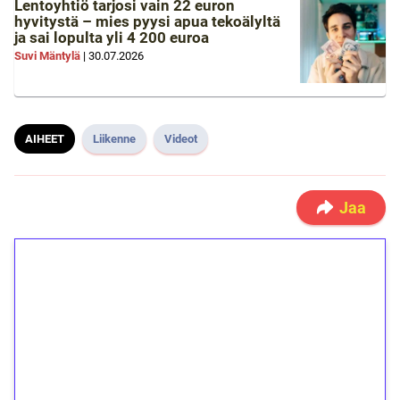
Lentoyhtiö tarjosi vain 22 euron
hyvitystä – mies pyysi apua tekoälyltä
ja sai lopulta yli 4 200 euroa
Suvi Mäntylä
|
30.07.2026
AIHEET
Liikenne
Videot
Jaa
1€ = 10€ arvosta
ilmaiskierroksia ilman
kierrätystä!
Talleta 1€