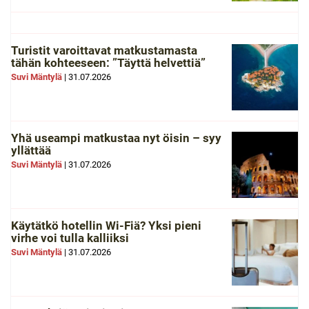
Turistit varoittavat matkustamasta
tähän kohteeseen: ”Täyttä helvettiä”
Suvi Mäntylä
|
31.07.2026
Yhä useampi matkustaa nyt öisin – syy
yllättää
Suvi Mäntylä
|
31.07.2026
Käytätkö hotellin Wi-Fiä? Yksi pieni
virhe voi tulla kalliiksi
Suvi Mäntylä
|
31.07.2026