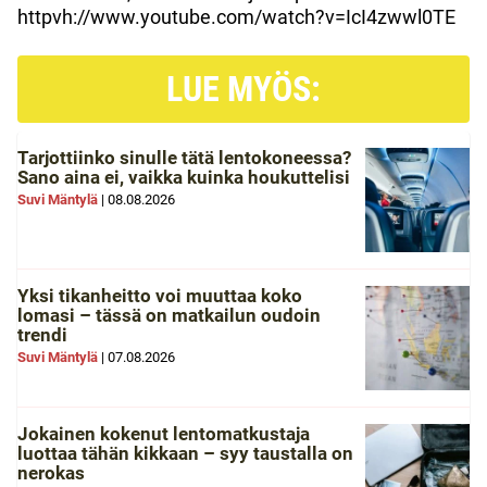
httpvh://www.youtube.com/watch?v=IcI4zwwl0TE
LUE MYÖS:
Tarjottiinko sinulle tätä lentokoneessa?
Sano aina ei, vaikka kuinka houkuttelisi
Suvi Mäntylä
|
08.08.2026
Yksi tikanheitto voi muuttaa koko
lomasi – tässä on matkailun oudoin
trendi
Suvi Mäntylä
|
07.08.2026
Jokainen kokenut lentomatkustaja
luottaa tähän kikkaan – syy taustalla on
nerokas