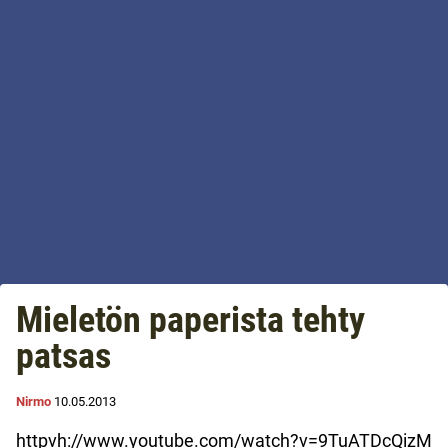
Mieletön paperista tehty
patsas
Nirmo
10.05.2013
httpvh://www.youtube.com/watch?v=9TuATDcQizM