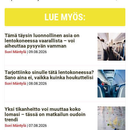
LUE MYÖS:
Tämä täysin luonnollinen asia on
lentokoneessa vaarallista – voi
aiheuttaa pysyvän vamman
Suvi Mäntylä
|
09.08.2026
Tarjottiinko sinulle tätä lentokoneessa?
Sano aina ei, vaikka kuinka houkuttelisi
Suvi Mäntylä
|
08.08.2026
Yksi tikanheitto voi muuttaa koko
lomasi – tässä on matkailun oudoin
trendi
Suvi Mäntylä
|
07.08.2026