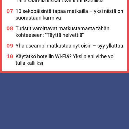
Tällä saarella kissat ovat kuninkaallisia
10 sekopäisintä tapaa matkailla – yksi niistä on
suorastaan karmiva
Turistit varoittavat matkustamasta tähän
kohteeseen: ”Täyttä helvettiä”
Yhä useampi matkustaa nyt öisin – syy yllättää
Käytätkö hotellin Wi-Fiä? Yksi pieni virhe voi
tulla kalliiksi