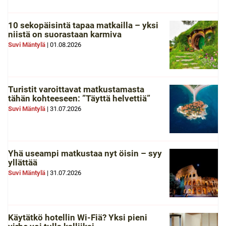
10 sekopäisintä tapaa matkailla – yksi
niistä on suorastaan karmiva
Suvi Mäntylä
|
01.08.2026
Turistit varoittavat matkustamasta
tähän kohteeseen: ”Täyttä helvettiä”
Suvi Mäntylä
|
31.07.2026
Yhä useampi matkustaa nyt öisin – syy
yllättää
Suvi Mäntylä
|
31.07.2026
Käytätkö hotellin Wi-Fiä? Yksi pieni