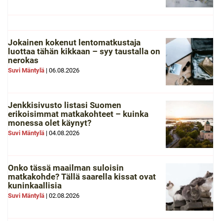
Jokainen kokenut lentomatkustaja
luottaa tähän kikkaan – syy taustalla on
nerokas
Suvi Mäntylä
|
06.08.2026
Jenkkisivusto listasi Suomen
erikoisimmat matkakohteet – kuinka
monessa olet käynyt?
Suvi Mäntylä
|
04.08.2026
Onko tässä maailman suloisin
matkakohde? Tällä saarella kissat ovat
kuninkaallisia
Suvi Mäntylä
|
02.08.2026