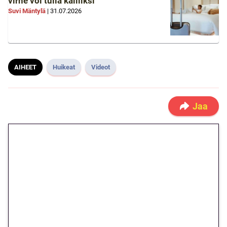
virhe voi tulla kalliiksi
Suvi Mäntylä
|
31.07.2026
AIHEET
Huikeat
Videot
Jaa
🎁 Huipputarjous jatkuu: 10
euron kierrätysvapaa
megakierros Reactoonz-
peliin – vain 1 eurolla!
Peli: Reactoonz