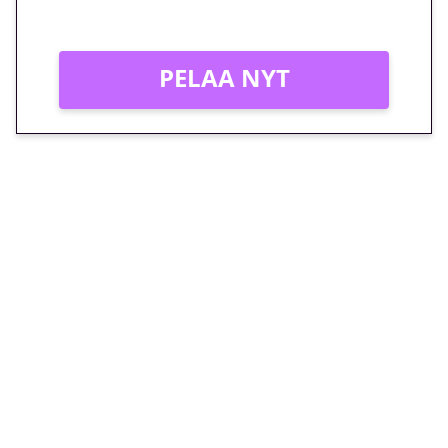
Vain uusille asiakkaille!
PELAA NYT