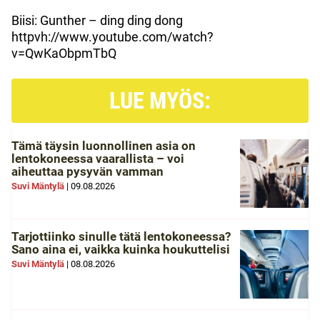
Biisi: Gunther – ding ding dong
httpvh://www.youtube.com/watch?
v=QwKaObpmTbQ
LUE MYÖS:
Tämä täysin luonnollinen asia on
lentokoneessa vaarallista – voi
aiheuttaa pysyvän vamman
Suvi Mäntylä
|
09.08.2026
Tarjottiinko sinulle tätä lentokoneessa?
Sano aina ei, vaikka kuinka houkuttelisi
Suvi Mäntylä
|
08.08.2026