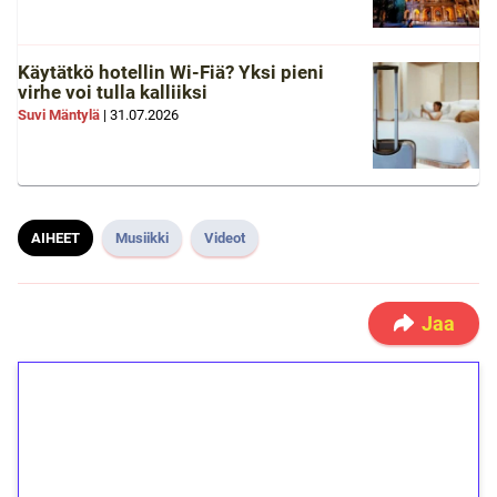
Käytätkö hotellin Wi-Fiä? Yksi pieni
virhe voi tulla kalliiksi
Suvi Mäntylä
|
31.07.2026
AIHEET
Musiikki
Videot
Jaa
1€ = 10€ arvosta
ilmaiskierroksia ilman
kierrätystä!