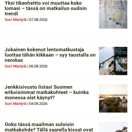
Yksi tikanheitto voi muuttaa koko
lomasi – tässä on matkailun oudoin
trendi
Suvi Mäntylä
|
07.08.2026
Jokainen kokenut lentomatkustaja
luottaa tähän kikkaan – syy taustalla on
nerokas
Suvi Mäntylä
|
06.08.2026
Jenkkisivusto listasi Suomen
erikoisimmat matkakohteet – kuinka
monessa olet käynyt?
Suvi Mäntylä
|
04.08.2026
Onko tässä maailman suloisin
matkakohde? Tällä saarella kissat ovat