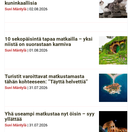
kuninkaallisia
Suvi Mäntylä
|
02.08.2026
10 sekopäisintä tapaa matkailla – yksi
niistä on suorastaan karmiva
Suvi Mäntylä
|
01.08.2026
Turistit varoittavat matkustamasta
tähän kohteeseen: ”Täyttä helvettiä”
Suvi Mäntylä
|
31.07.2026
Yhä useampi matkustaa nyt öisin – syy
yllättää
Suvi Mäntylä
|
31.07.2026