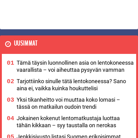
UUSIMMAT
Tämä täysin luonnollinen asia on lentokoneessa
vaarallista – voi aiheuttaa pysyvän vamman
Tarjottiinko sinulle tätä lentokoneessa? Sano
aina ei, vaikka kuinka houkuttelisi
Yksi tikanheitto voi muuttaa koko lomasi –
tässä on matkailun oudoin trendi
Jokainen kokenut lentomatkustaja luottaa
tähän kikkaan – syy taustalla on nerokas
Jenkkisivusto listasi Suomen erikoisimmat