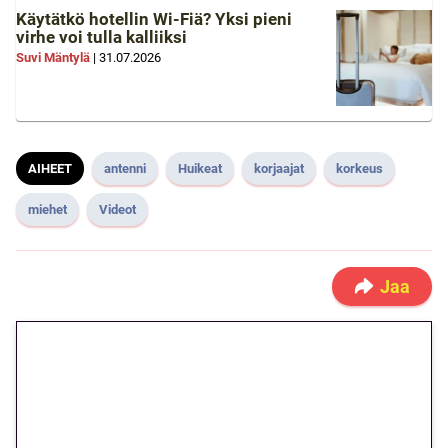
Käytätkö hotellin Wi-Fiä? Yksi pieni
virhe voi tulla kalliiksi
Suvi Mäntylä
|
31.07.2026
AIHEET
antenni
Huikeat
korjaajat
korkeus
miehet
Videot
Jaa
🎁 Huipputarjous jatkuu: 10
euron kierrätysvapaa
megakierros Reactoonz-