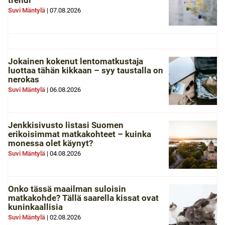
trendi
Suvi Mäntylä
|
07.08.2026
Jokainen kokenut lentomatkustaja
luottaa tähän kikkaan – syy taustalla on
nerokas
Suvi Mäntylä
|
06.08.2026
Jenkkisivusto listasi Suomen
erikoisimmat matkakohteet – kuinka
monessa olet käynyt?
Suvi Mäntylä
|
04.08.2026
Onko tässä maailman suloisin
matkakohde? Tällä saarella kissat ovat
kuninkaallisia
Suvi Mäntylä
|
02.08.2026