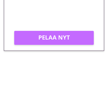
peliin – vain 1 eurolla!
Peli: Reactoonz
Vain uusille asiakkaille!
PELAA NYT