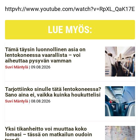
httpvh://www.youtube.com/watch?v=RpXL_QaK17E
LUE MYÖS:
Tämä täysin luonnollinen asia on
lentokoneessa vaarallista – voi
aiheuttaa pysyvän vamman
Suvi Mäntylä
|
09.08.2026
Tarjottiinko sinulle tätä lentokoneessa?
Sano aina ei, vaikka kuinka houkuttelisi
Suvi Mäntylä
|
08.08.2026
Yksi tikanheitto voi muuttaa koko
lomasi – tässä on matkailun oudoin