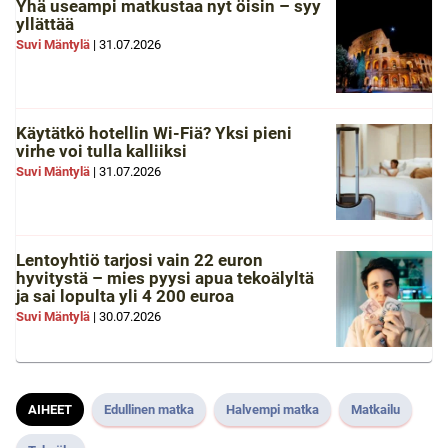
Yhä useampi matkustaa nyt öisin – syy
yllättää
Suvi Mäntylä
|
31.07.2026
Käytätkö hotellin Wi-Fiä? Yksi pieni
virhe voi tulla kalliiksi
Suvi Mäntylä
|
31.07.2026
Lentoyhtiö tarjosi vain 22 euron
hyvitystä – mies pyysi apua tekoälyltä
ja sai lopulta yli 4 200 euroa
Suvi Mäntylä
|
30.07.2026
AIHEET
Edullinen matka
Halvempi matka
Matkailu