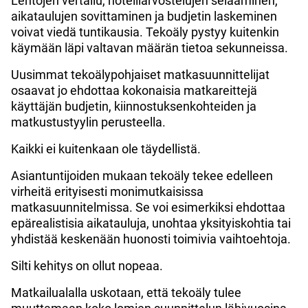
Lentojen vertailu, hotelliarvostelujen selaaminen,
aikataulujen sovittaminen ja budjetin laskeminen
voivat viedä tuntikausia. Tekoäly pystyy kuitenkin
käymään läpi valtavan määrän tietoa sekunneissa.
Uusimmat tekoälypohjaiset matkasuunnittelijat
osaavat jo ehdottaa kokonaisia matkareittejä
käyttäjän budjetin, kiinnostuksenkohteiden ja
matkustustyylin perusteella.
Kaikki ei kuitenkaan ole täydellistä.
Asiantuntijoiden mukaan tekoäly tekee edelleen
virheitä erityisesti monimutkaisissa
matkasuunnitelmissa. Se voi esimerkiksi ehdottaa
epärealistisia aikatauluja, unohtaa yksityiskohtia tai
yhdistää keskenään huonosti toimivia vaihtoehtoja.
Silti kehitys on ollut nopeaa.
Matkailualalla uskotaan, että tekoäly tulee