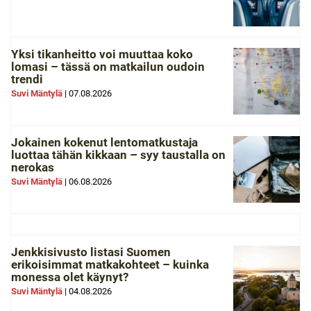
Yksi tikanheitto voi muuttaa koko
lomasi – tässä on matkailun oudoin
trendi
Suvi Mäntylä
|
07.08.2026
Jokainen kokenut lentomatkustaja
luottaa tähän kikkaan – syy taustalla on
nerokas
Suvi Mäntylä
|
06.08.2026
Jenkkisivusto listasi Suomen
erikoisimmat matkakohteet – kuinka
monessa olet käynyt?
Suvi Mäntylä
|
04.08.2026