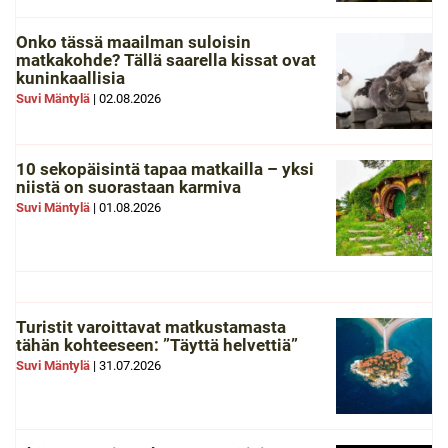
Onko tässä maailman suloisin
matkakohde? Tällä saarella kissat ovat
kuninkaallisia
Suvi Mäntylä
|
02.08.2026
10 sekopäisintä tapaa matkailla – yksi
niistä on suorastaan karmiva
Suvi Mäntylä
|
01.08.2026
Turistit varoittavat matkustamasta
tähän kohteeseen: ”Täyttä helvettiä”
Suvi Mäntylä
|
31.07.2026