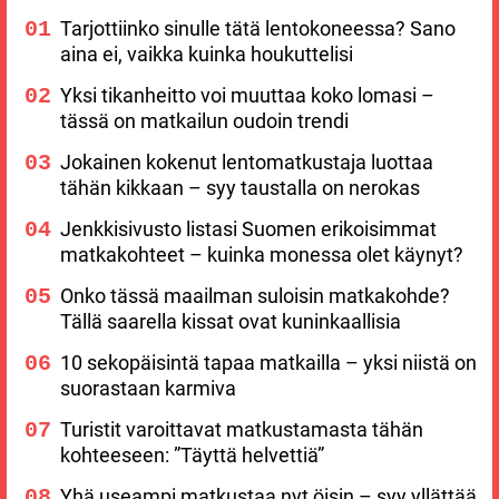
Tarjottiinko sinulle tätä lentokoneessa? Sano
aina ei, vaikka kuinka houkuttelisi
Yksi tikanheitto voi muuttaa koko lomasi –
tässä on matkailun oudoin trendi
Jokainen kokenut lentomatkustaja luottaa
tähän kikkaan – syy taustalla on nerokas
Jenkkisivusto listasi Suomen erikoisimmat
matkakohteet – kuinka monessa olet käynyt?
Onko tässä maailman suloisin matkakohde?
Tällä saarella kissat ovat kuninkaallisia
10 sekopäisintä tapaa matkailla – yksi niistä on
suorastaan karmiva
Turistit varoittavat matkustamasta tähän
kohteeseen: ”Täyttä helvettiä”
Yhä useampi matkustaa nyt öisin – syy yllättää