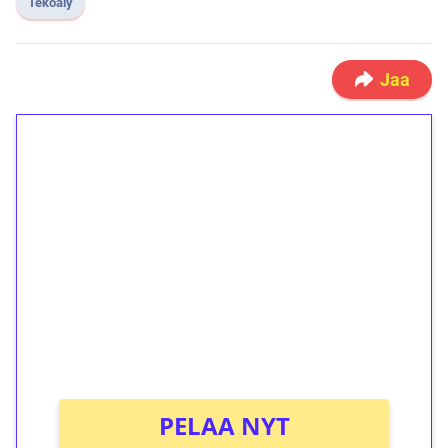
Tekoäly
Jaa
1€ = 10€ arvosta
ilmaiskierroksia ilman
kierrätystä!
Talleta 1€
Saat heti 50 ilmaiskierrosta Tuohi 1000 -
peliin (arvo 0,20€ per kierros)!
Ei kierrätysvaatimusta!
PELAA NYT