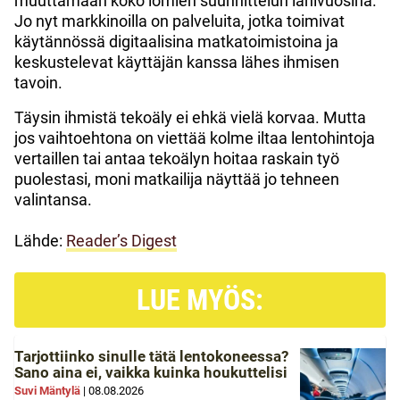
muuttamaan koko lomien suunnittelun lähivuosina.
Jo nyt markkinoilla on palveluita, jotka toimivat
käytännössä digitaalisina matkatoimistoina ja
keskustelevat käyttäjän kanssa lähes ihmisen
tavoin.
Täysin ihmistä tekoäly ei ehkä vielä korvaa. Mutta
jos vaihtoehtona on viettää kolme iltaa lentohintoja
vertaillen tai antaa tekoälyn hoitaa raskain työ
puolestasi, moni matkailija näyttää jo tehneen
valintansa.
Lähde:
Reader’s Digest
LUE MYÖS:
Tarjottiinko sinulle tätä lentokoneessa?
Sano aina ei, vaikka kuinka houkuttelisi
Suvi Mäntylä
|
08.08.2026