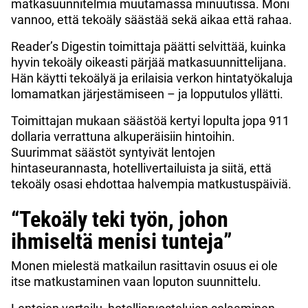
matkasuunnitelmia muutamassa minuutissa. Moni
vannoo, että tekoäly säästää sekä aikaa että rahaa.
Reader’s Digestin toimittaja päätti selvittää, kuinka
hyvin tekoäly oikeasti pärjää matkasuunnittelijana.
Hän käytti tekoälyä ja erilaisia verkon hintatyökaluja
lomamatkan järjestämiseen – ja lopputulos yllätti.
Toimittajan mukaan säästöä kertyi lopulta jopa 911
dollaria verrattuna alkuperäisiin hintoihin.
Suurimmat säästöt syntyivät lentojen
hintaseurannasta, hotellivertailuista ja siitä, että
tekoäly osasi ehdottaa halvempia matkustuspäiviä.
“Tekoäly teki työn, johon
ihmiseltä menisi tunteja”
Monen mielestä matkailun rasittavin osuus ei ole
itse matkustaminen vaan loputon suunnittelu.