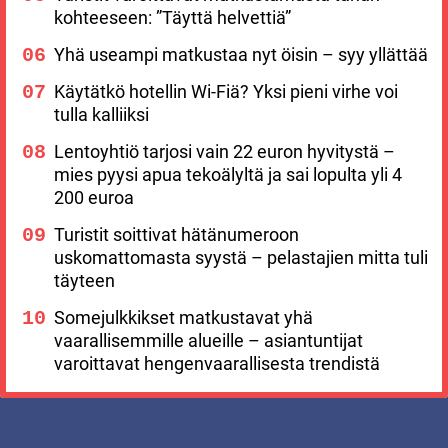
kohteeseen: ”Täyttä helvettiä”
Yhä useampi matkustaa nyt öisin – syy yllättää
Käytätkö hotellin Wi-Fiä? Yksi pieni virhe voi
tulla kalliiksi
Lentoyhtiö tarjosi vain 22 euron hyvitystä –
mies pyysi apua tekoälyltä ja sai lopulta yli 4
200 euroa
Turistit soittivat hätänumeroon
uskomattomasta syystä – pelastajien mitta tuli
täyteen
Somejulkkikset matkustavat yhä
vaarallisemmille alueille – asiantuntijat
varoittavat hengenvaarallisesta trendistä