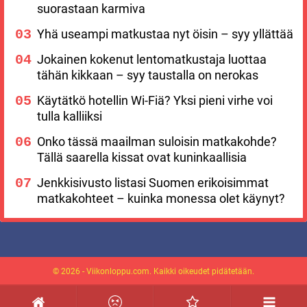
suorastaan karmiva
Yhä useampi matkustaa nyt öisin – syy yllättää
Jokainen kokenut lentomatkustaja luottaa
tähän kikkaan – syy taustalla on nerokas
Käytätkö hotellin Wi-Fiä? Yksi pieni virhe voi
tulla kalliiksi
Onko tässä maailman suloisin matkakohde?
Tällä saarella kissat ovat kuninkaallisia
Jenkkisivusto listasi Suomen erikoisimmat
matkakohteet – kuinka monessa olet käynyt?
© 2026 - Viikonloppu.com. Kaikki oikeudet pidätetään.