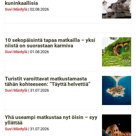
kuninkaallisia
Suvi Mäntylä
|
02.08.2026
10 sekopäisintä tapaa matkailla – yksi
niistä on suorastaan karmiva
Suvi Mäntylä
|
01.08.2026
Turistit varoittavat matkustamasta
tähän kohteeseen: ”Täyttä helvettiä”
Suvi Mäntylä
|
31.07.2026
Yhä useampi matkustaa nyt öisin – syy
yllättää
Suvi Mäntylä
|
31.07.2026