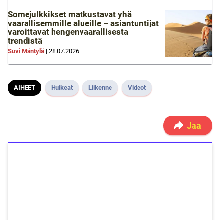
Somejulkkikset matkustavat yhä
vaarallisemmille alueille – asiantuntijat
varoittavat hengenvaarallisesta
trendistä
Suvi Mäntylä
|
28.07.2026
AIHEET
Huikeat
Liikenne
Videot
Jaa
1€ = 10€ arvosta
ilmaiskierroksia ilman
kierrätystä!
Talleta 1€