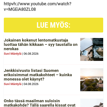
httpvh://www.youtube.com/watch?
v=MGEiA80ZL08
LUE MYÖS:
Jokainen kokenut lentomatkustaja
luottaa tähän kikkaan – syy taustalla on
nerokas
Suvi Mäntylä
|
06.08.2026
Jenkkisivusto listasi Suomen
erikoisimmat matkakohteet – kuinka
monessa olet käynyt?
Suvi Mäntylä
|
04.08.2026
Onko tässä maailman suloisin
matkakohde? Tällä saarella kissat ovat