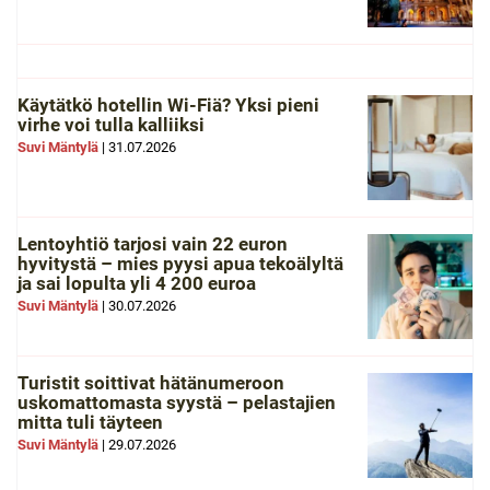
Käytätkö hotellin Wi-Fiä? Yksi pieni
virhe voi tulla kalliiksi
Suvi Mäntylä
|
31.07.2026
Lentoyhtiö tarjosi vain 22 euron
hyvitystä – mies pyysi apua tekoälyltä
ja sai lopulta yli 4 200 euroa
Suvi Mäntylä
|
30.07.2026
Turistit soittivat hätänumeroon
uskomattomasta syystä – pelastajien
mitta tuli täyteen
Suvi Mäntylä
|
29.07.2026