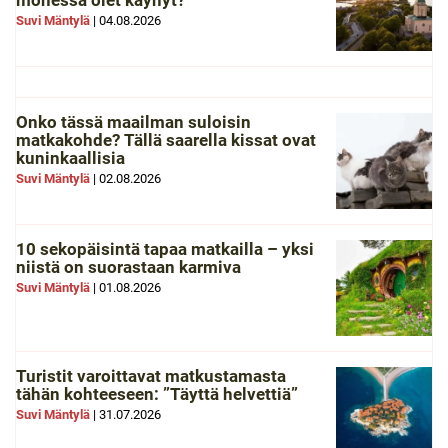
monessa olet käynyt?
Suvi Mäntylä
|
04.08.2026
Onko tässä maailman suloisin
matkakohde? Tällä saarella kissat ovat
kuninkaallisia
Suvi Mäntylä
|
02.08.2026
10 sekopäisintä tapaa matkailla – yksi
niistä on suorastaan karmiva
Suvi Mäntylä
|
01.08.2026
Turistit varoittavat matkustamasta
tähän kohteeseen: ”Täyttä helvettiä”
Suvi Mäntylä
|
31.07.2026