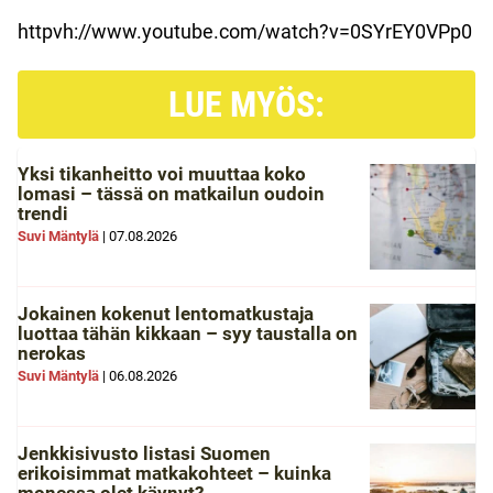
httpvh://www.youtube.com/watch?v=0SYrEY0VPp0
LUE MYÖS:
Yksi tikanheitto voi muuttaa koko
lomasi – tässä on matkailun oudoin
trendi
Suvi Mäntylä
|
07.08.2026
Jokainen kokenut lentomatkustaja
luottaa tähän kikkaan – syy taustalla on
nerokas
Suvi Mäntylä
|
06.08.2026
Jenkkisivusto listasi Suomen
erikoisimmat matkakohteet – kuinka