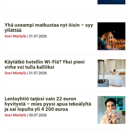
Yhä useampi matkustaa nyt öisin – syy
yllättää
Suvi Mäntylä
|
31.07.2026
Käytätkö hotellin Wi-Fiä? Yksi pieni
virhe voi tulla kalliiksi
Suvi Mäntylä
|
31.07.2026
Lentoyhtiö tarjosi vain 22 euron
hyvitystä – mies pyysi apua tekoälyltä
ja sai lopulta yli 4 200 euroa
Suvi Mäntylä
|
30.07.2026