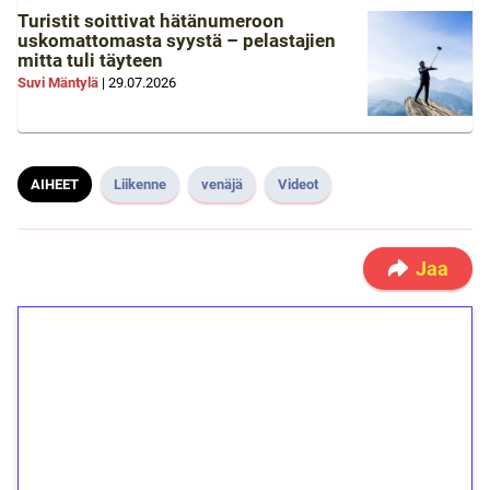
Turistit soittivat hätänumeroon
uskomattomasta syystä – pelastajien
mitta tuli täyteen
Suvi Mäntylä
|
29.07.2026
AIHEET
Liikenne
venäjä
Videot
Jaa
1€ = 10€ arvosta
ilmaiskierroksia ilman
kierrätystä!
Talleta 1€