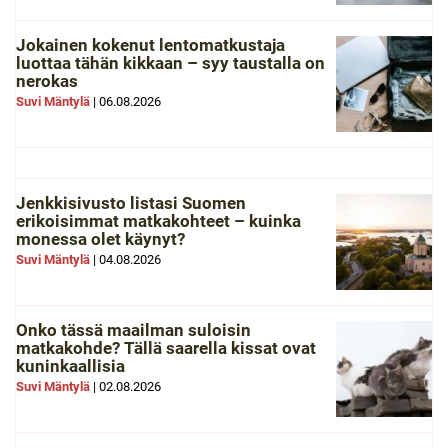
Jokainen kokenut lentomatkustaja
luottaa tähän kikkaan – syy taustalla on
nerokas
Suvi Mäntylä
|
06.08.2026
Jenkkisivusto listasi Suomen
erikoisimmat matkakohteet – kuinka
monessa olet käynyt?
Suvi Mäntylä
|
04.08.2026
Onko tässä maailman suloisin
matkakohde? Tällä saarella kissat ovat
kuninkaallisia
Suvi Mäntylä
|
02.08.2026