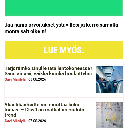
Jaa nämä arvoitukset ystävillesi ja kerro samalla
monta sait oikein!
LUE MYÖS:
Tarjottiinko sinulle tätä lentokoneessa?
Sano aina ei, vaikka kuinka houkuttelisi
Suvi Mäntylä
|
08.08.2026
Yksi tikanheitto voi muuttaa koko
lomasi – tässä on matkailun oudoin
trendi
Suvi Mäntylä
|
07.08.2026