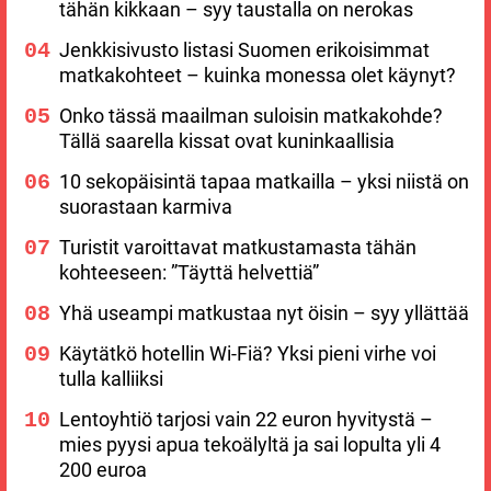
tähän kikkaan – syy taustalla on nerokas
Jenkkisivusto listasi Suomen erikoisimmat
matkakohteet – kuinka monessa olet käynyt?
Onko tässä maailman suloisin matkakohde?
Tällä saarella kissat ovat kuninkaallisia
10 sekopäisintä tapaa matkailla – yksi niistä on
suorastaan karmiva
Turistit varoittavat matkustamasta tähän
kohteeseen: ”Täyttä helvettiä”
Yhä useampi matkustaa nyt öisin – syy yllättää
Käytätkö hotellin Wi-Fiä? Yksi pieni virhe voi
tulla kalliiksi
Lentoyhtiö tarjosi vain 22 euron hyvitystä –
mies pyysi apua tekoälyltä ja sai lopulta yli 4
200 euroa