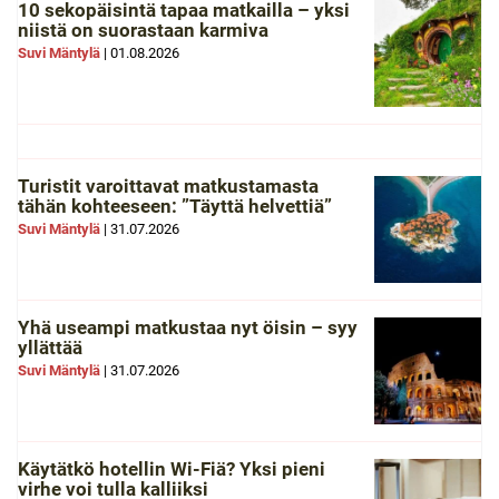
10 sekopäisintä tapaa matkailla – yksi
niistä on suorastaan karmiva
Suvi Mäntylä
|
01.08.2026
Turistit varoittavat matkustamasta
tähän kohteeseen: ”Täyttä helvettiä”
Suvi Mäntylä
|
31.07.2026
Yhä useampi matkustaa nyt öisin – syy
yllättää
Suvi Mäntylä
|
31.07.2026
Käytätkö hotellin Wi-Fiä? Yksi pieni
virhe voi tulla kalliiksi