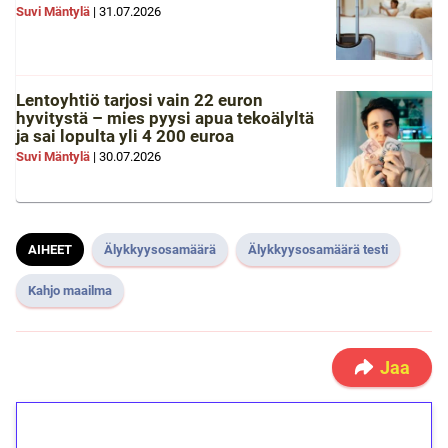
Suvi Mäntylä
|
31.07.2026
Lentoyhtiö tarjosi vain 22 euron
hyvitystä – mies pyysi apua tekoälyltä
ja sai lopulta yli 4 200 euroa
Suvi Mäntylä
|
30.07.2026
AIHEET
Älykkyysosamäärä
Älykkyysosamäärä testi
Kahjo maailma
Jaa
1€ = 10€ arvosta