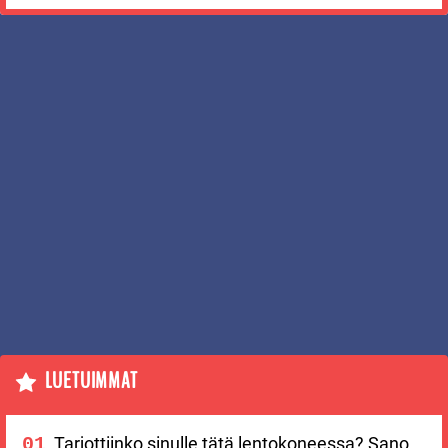
LUETUIMMAT
Tarjottiinko sinulle tätä lentokoneessa? Sano