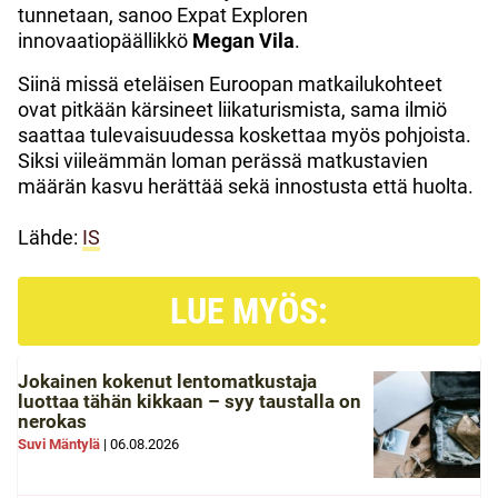
tunnetaan, sanoo Expat Exploren
innovaatiopäällikkö
Megan Vila
.
Siinä missä eteläisen Euroopan matkailukohteet
ovat pitkään kärsineet liikaturismista, sama ilmiö
saattaa tulevaisuudessa koskettaa myös pohjoista.
Siksi viileämmän loman perässä matkustavien
määrän kasvu herättää sekä innostusta että huolta.
Lähde:
IS
LUE MYÖS:
Jokainen kokenut lentomatkustaja
luottaa tähän kikkaan – syy taustalla on
nerokas
Suvi Mäntylä
|
06.08.2026