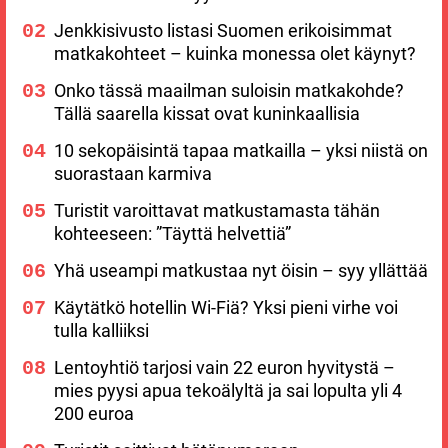
Jenkkisivusto listasi Suomen erikoisimmat
matkakohteet – kuinka monessa olet käynyt?
Onko tässä maailman suloisin matkakohde?
Tällä saarella kissat ovat kuninkaallisia
10 sekopäisintä tapaa matkailla – yksi niistä on
suorastaan karmiva
Turistit varoittavat matkustamasta tähän
kohteeseen: ”Täyttä helvettiä”
Yhä useampi matkustaa nyt öisin – syy yllättää
Käytätkö hotellin Wi-Fiä? Yksi pieni virhe voi
tulla kalliiksi
Lentoyhtiö tarjosi vain 22 euron hyvitystä –
mies pyysi apua tekoälyltä ja sai lopulta yli 4
200 euroa