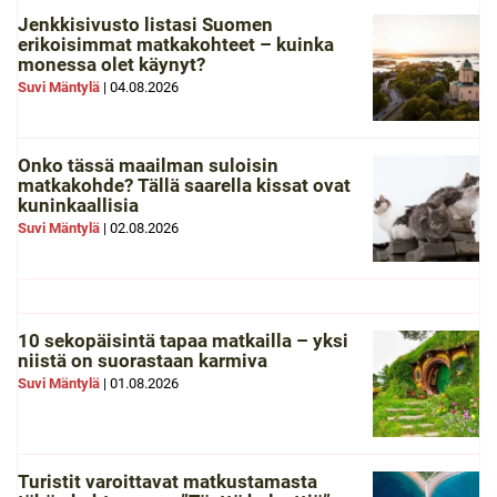
Jenkkisivusto listasi Suomen
erikoisimmat matkakohteet – kuinka
monessa olet käynyt?
Suvi Mäntylä
|
04.08.2026
Onko tässä maailman suloisin
matkakohde? Tällä saarella kissat ovat
kuninkaallisia
Suvi Mäntylä
|
02.08.2026
10 sekopäisintä tapaa matkailla – yksi
niistä on suorastaan karmiva
Suvi Mäntylä
|
01.08.2026
Turistit varoittavat matkustamasta