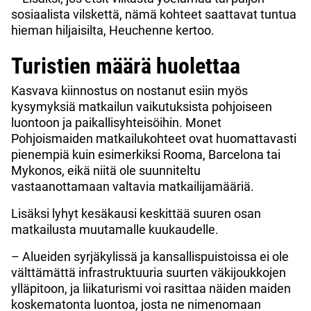
sosiaalista vilskettä, nämä kohteet saattavat tuntua
hieman hiljaisilta, Heuchenne kertoo.
Turistien määrä huolettaa
Kasvava kiinnostus on nostanut esiin myös
kysymyksiä matkailun vaikutuksista pohjoiseen
luontoon ja paikallisyhteisöihin. Monet
Pohjoismaiden matkailukohteet ovat huomattavasti
pienempiä kuin esimerkiksi Rooma, Barcelona tai
Mykonos, eikä niitä ole suunniteltu
vastaanottamaan valtavia matkailijamääriä.
Lisäksi lyhyt kesäkausi keskittää suuren osan
matkailusta muutamalle kuukaudelle.
– Alueiden syrjäkylissä ja kansallispuistoissa ei ole
välttämättä infrastruktuuria suurten väkijoukkojen
ylläpitoon, ja liikaturismi voi rasittaa näiden maiden
koskematonta luontoa, josta ne nimenomaan