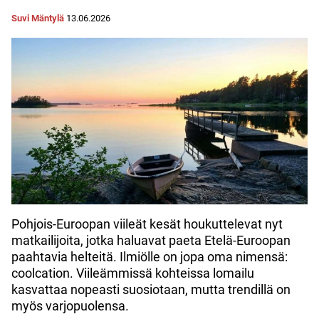
Suvi Mäntylä
13.06.2026
Pohjois-Euroopan viileät kesät houkuttelevat nyt
matkailijoita, jotka haluavat paeta Etelä-Euroopan
paahtavia helteitä. Ilmiölle on jopa oma nimensä:
coolcation. Viileämmissä kohteissa lomailu
kasvattaa nopeasti suosiotaan, mutta trendillä on
myös varjopuolensa.