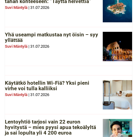
tähän kohteeseen: ”Täyttä helvettiä”
Suvi Mäntylä
|
31.07.2026
Yhä useampi matkustaa nyt öisin – syy
yllättää
Suvi Mäntylä
|
31.07.2026
Käytätkö hotellin Wi-Fiä? Yksi pieni
virhe voi tulla kalliiksi
Suvi Mäntylä
|
31.07.2026
Lentoyhtiö tarjosi vain 22 euron
hyvitystä – mies pyysi apua tekoälyltä
ja sai lopulta yli 4 200 euroa