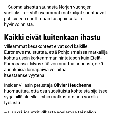
– Suomalaisesta saunasta Norjan vuonojen
vaelluksiin – yhä useammat matkailijat suuntaavat
pohjoiseen nauttimaan tasapainosta ja
hyvinvoinnista.
Kaikki eivät kuitenkaan ihastu
Viileämmät kesäkohteet eivät sovi kaikille.
Euronews muistuttaa, että Pohjoismaissa matkailija
kohtaa usein korkeamman hintatason kuin Etelä-
Euroopassa. Myös sää voi muuttua nopeasti, eikä
aurinkoisia lomapäiviä voi pitää
itsestäänselvyytenä.
Insider Villasin perustaja
Olivier Heuchenne
huomauttaa, että osa suosituista kohteista sijaitsee
syrjäisillä alueilla, joihin matkustaminen voi olla
työlästä.
– Lisäksi, jos etsit vilkasta yöelämää tai paljon