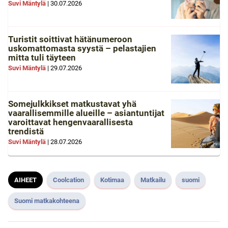
Suvi Mäntylä
|
30.07.2026
Turistit soittivat hätänumeroon
uskomattomasta syystä – pelastajien
mitta tuli täyteen
Suvi Mäntylä
|
29.07.2026
Somejulkkikset matkustavat yhä
vaarallisemmille alueille – asiantuntijat
varoittavat hengenvaarallisesta
trendistä
Suvi Mäntylä
|
28.07.2026
AIHEET
Coolcation
Kotimaa
Matkailu
suomi
Suomi matkakohteena