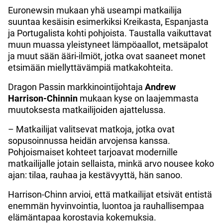
Euronewsin mukaan yhä useampi matkailija
suuntaa kesäisin esimerkiksi Kreikasta, Espanjasta
ja Portugalista kohti pohjoista. Taustalla vaikuttavat
muun muassa yleistyneet lämpöaallot, metsäpalot
ja muut sään ääri-ilmiöt, jotka ovat saaneet monet
etsimään miellyttävämpiä matkakohteita.
Dragon Passin markkinointijohtaja
Andrew
Harrison-Chinnin
mukaan kyse on laajemmasta
muutoksesta matkailijoiden ajattelussa.
– Matkailijat valitsevat matkoja, jotka ovat
sopusoinnussa heidän arvojensa kanssa.
Pohjoismaiset kohteet tarjoavat modernille
matkailijalle jotain sellaista, minkä arvo nousee koko
ajan: tilaa, rauhaa ja kestävyyttä, hän sanoo.
Harrison-Chinn arvioi, että matkailijat etsivät entistä
enemmän hyvinvointia, luontoa ja rauhallisempaa
elämäntapaa korostavia kokemuksia.