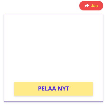
Jaa
1€ = 10€ arvosta
ilmaiskierroksia ilman
kierrätystä!
Talleta 1€
Saat heti 50 ilmaiskierrosta Tuohi 1000 -
peliin (arvo 0,20€ per kierros)!
Ei kierrätysvaatimusta!
PELAA NYT