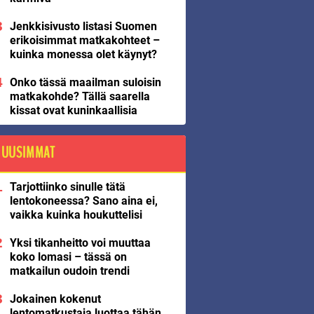
Jenkkisivusto listasi Suomen
erikoisimmat matkakohteet –
kuinka monessa olet käynyt?
Onko tässä maailman suloisin
matkakohde? Tällä saarella
kissat ovat kuninkaallisia
UUSIMMAT
Tarjottiinko sinulle tätä
lentokoneessa? Sano aina ei,
vaikka kuinka houkuttelisi
Yksi tikanheitto voi muuttaa
koko lomasi – tässä on
matkailun oudoin trendi
Jokainen kokenut
lentomatkustaja luottaa tähän