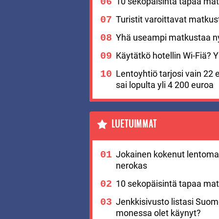
10 sekopäisintä tapaa matk
Turistit varoittavat matku
Yhä useampi matkustaa nyt
Käytätkö hotellin Wi-Fiä? Yks
Lentoyhtiö tarjosi vain 22 
sai lopulta yli 4 200 euroa
LUETUIMMAT
Jokainen kokenut lentomat
nerokas
10 sekopäisintä tapaa matk
Jenkkisivusto listasi Suo
monessa olet käynyt?