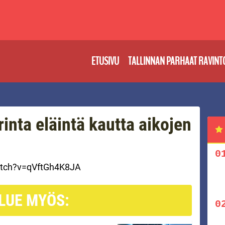
ETUSIVU
TALLINNAN PARHAAT RAVINT
inta eläintä kautta aikojen
atch?v=qVftGh4K8JA
LUE MYÖS: