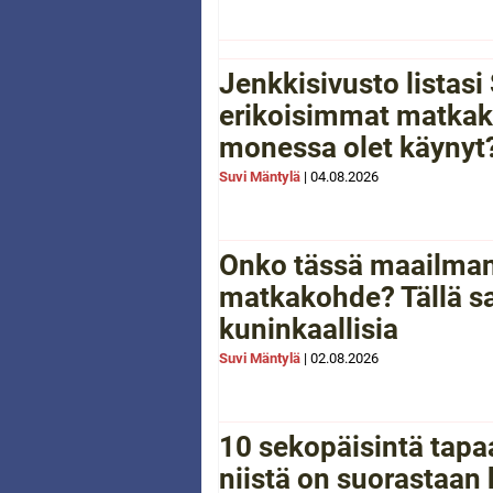
Jenkkisivusto listas
erikoisimmat matkak
monessa olet käynyt
Suvi Mäntylä
|
04.08.2026
Onko tässä maailman
matkakohde? Tällä sa
kuninkaallisia
Suvi Mäntylä
|
02.08.2026
10 sekopäisintä tapaa
niistä on suorastaan