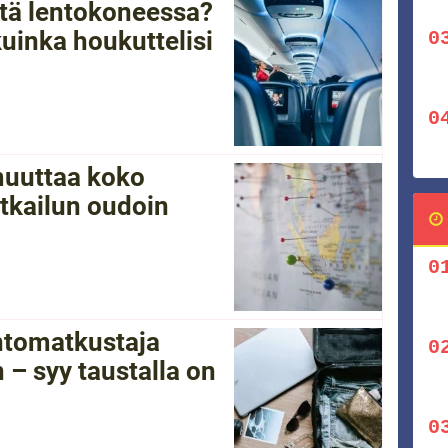
tätä lentokoneessa?
kuinka houkuttelisi
 muuttaa koko
tkailun oudoin
ntomatkustaja
 – syy taustalla on