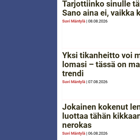
Tarjottiinko sinulle 
Sano aina ei, vaikka 
Suvi Mäntylä
|
08.08.2026
Yksi tikanheitto voi
lomasi – tässä on ma
trendi
Suvi Mäntylä
|
07.08.2026
Jokainen kokenut le
luottaa tähän kikkaan
nerokas
Suvi Mäntylä
|
06.08.2026