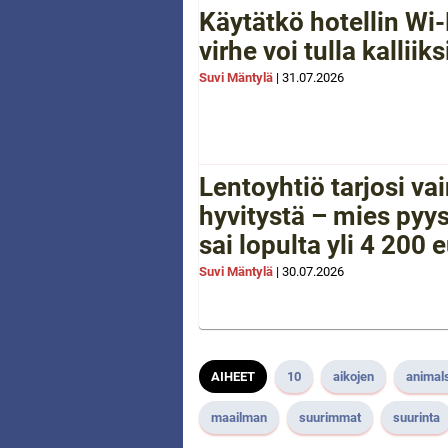
Käytätkö hotellin Wi-
virhe voi tulla kalliiks
Suvi Mäntylä
|
31.07.2026
Lentoyhtiö tarjosi va
hyvitystä – mies pyys
sai lopulta yli 4 200 
Suvi Mäntylä
|
30.07.2026
AIHEET
10
aikojen
animal
maailman
suurimmat
suurinta