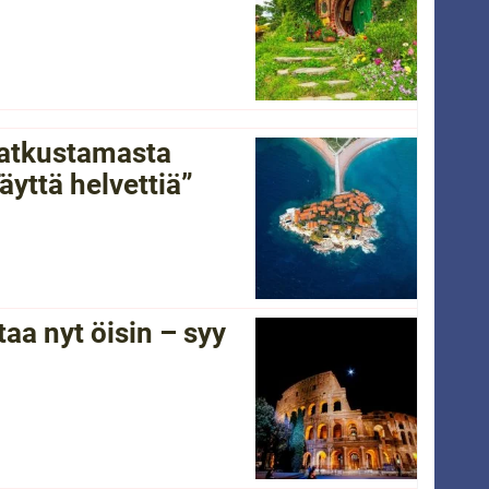
 matkustamasta
yttä helvettiä”
a nyt öisin – syy