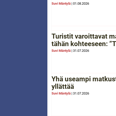
Suvi Mäntylä
|
01.08.2026
Turistit varoittavat
tähän kohteeseen: ”Tä
Suvi Mäntylä
|
31.07.2026
Yhä useampi matkusta
yllättää
Suvi Mäntylä
|
31.07.2026