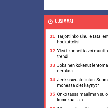
UUSIMMAT
Tarjottiinko sinulle tätä l
houkuttelisi
Yksi tikanheitto voi muutt
trendi
Jokainen kokenut lentomat
nerokas
Jenkkisivusto listasi Suo
monessa olet käynyt?
Onko tässä maailman suloi
kuninkaallisia