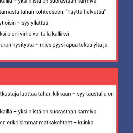
ailla – yksi niistä on suorastaan karmiva
stamasta tähän kohteeseen: ”Täyttä helvettiä”
 öisin – syy yllättää
i pieni virhe voi tulla kalliiksi
euron hyvitystä – mies pyysi apua tekoälyltä ja
kustaja luottaa tähän kikkaan – syy taustalla on
ailla – yksi niistä on suorastaan karmiva
men erikoisimmat matkakohteet – kuinka