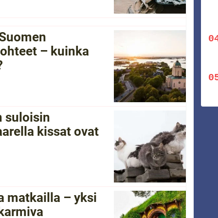
i Suomen
ohteet – kuinka
?
 suloisin
arella kissat ovat
 matkailla – yksi
 karmiva