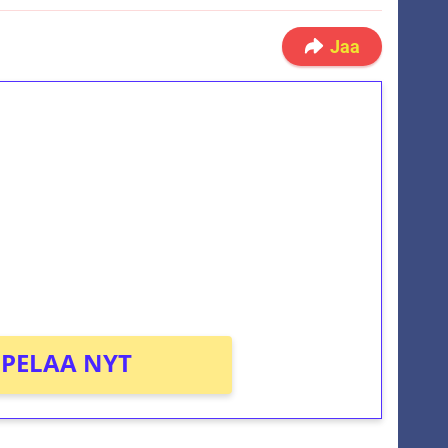
Jaa
ilmaiskierroksia ilman
osta Tuohi 1000 -peliin (arvo 0,20€ per
PELAA NYT