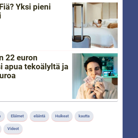
Fiä? Yksi pieni
i
in 22 euron
i apua tekoälyltä ja
euroa
s
Eläimet
eläintä
Huikeat
kautta
Videot