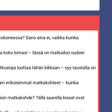
entokoneessa? Sano aina ei, vaikka kuinka
aa koko lomasi – tässä on matkailun oudoin
kustaja luottaa tähän kikkaan – syy taustalla on
men erikoisimmat matkakohteet – kuinka
sin matkakohde? Tällä saarella kissat ovat