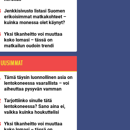
Jenkkisivusto listasi Suomen
erikoisimmat matkakohteet –
kuinka monessa olet käynyt?
Yksi tikanheitto voi muuttaa
koko lomasi – tässä on
matkailun oudoin trendi
UUSIMMAT
Tämä täysin luonnollinen asia on
lentokoneessa vaarallista – voi
aiheuttaa pysyvän vamman
Tarjottiinko sinulle tätä
lentokoneessa? Sano aina ei,
vaikka kuinka houkuttelisi
Yksi tikanheitto voi muuttaa
koko lomasi – tässä on