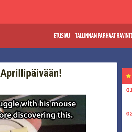
ETUSIVU
TALLINNAN PARHAAT RAVINT
Aprillipäivään!