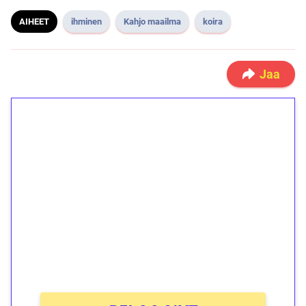
AIHEET
ihminen
Kahjo maailma
koira
Jaa
1€ = 10€ arvosta
ilmaiskierroksia ilman
kierrätystä!
Talleta 1€
Saat heti 50 ilmaiskierrosta Tuohi 1000 -
peliin (arvo 0,20€ per kierros)!
Ei kierrätysvaatimusta!