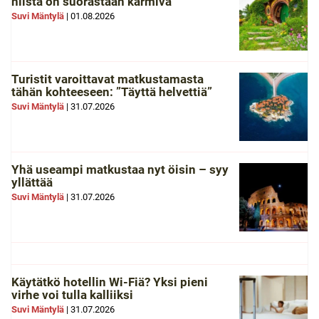
niistä on suorastaan karmiva
Suvi Mäntylä
|
01.08.2026
Turistit varoittavat matkustamasta
tähän kohteeseen: ”Täyttä helvettiä”
Suvi Mäntylä
|
31.07.2026
Yhä useampi matkustaa nyt öisin – syy
yllättää
Suvi Mäntylä
|
31.07.2026
Käytätkö hotellin Wi-Fiä? Yksi pieni
virhe voi tulla kalliiksi
Suvi Mäntylä
|
31.07.2026