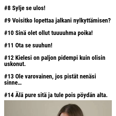
#8 Sylje se ulos!
#9 Voisitko lopettaa jalkani nylkyttämisen?
#10 Sinä olet ollut tuuuuhma poika!
#11 Ota se suuhun!
#12 Kielesi on paljon pidempi kuin olisin
uskonut.
#13 Ole varovainen, jos pistät nenäsi
sinne…
#14 Älä pure sitä ja tule pois pöydän alta.