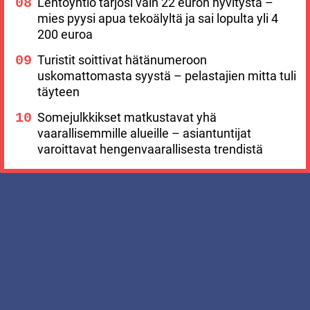
Lentoyhtiö tarjosi vain 22 euron hyvitystä –
mies pyysi apua tekoälyltä ja sai lopulta yli 4
200 euroa
Turistit soittivat hätänumeroon
uskomattomasta syystä – pelastajien mitta tuli
täyteen
Somejulkkikset matkustavat yhä
vaarallisemmille alueille – asiantuntijat
varoittavat hengenvaarallisesta trendistä