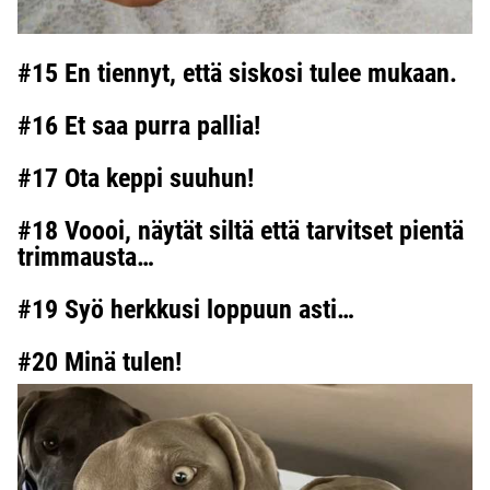
#15 En tiennyt, että siskosi tulee mukaan.
#16 Et saa purra pallia!
#17 Ota keppi suuhun!
#18 Voooi, näytät siltä että tarvitset pientä
trimmausta…
#19 Syö herkkusi loppuun asti…
#20 Minä tulen!