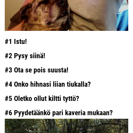
#1 Istu!
#2 Pysy siinä!
#3 Ota se pois suusta!
#4 Onko hihnasi liian tiukalla?
#5 Oletko ollut kiltti tyttö?
#6 Pyydetäänkö pari kaveria mukaan?