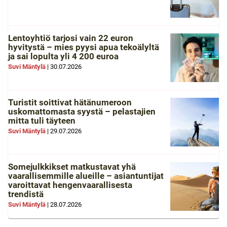
Lentoyhtiö tarjosi vain 22 euron
hyvitystä – mies pyysi apua tekoälyltä
ja sai lopulta yli 4 200 euroa
Suvi Mäntylä
|
30.07.2026
Turistit soittivat hätänumeroon
uskomattomasta syystä – pelastajien
mitta tuli täyteen
Suvi Mäntylä
|
29.07.2026
Somejulkkikset matkustavat yhä
vaarallisemmille alueille – asiantuntijat
varoittavat hengenvaarallisesta
trendistä
Suvi Mäntylä
|
28.07.2026