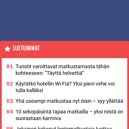
LUETUIMMAT
Turistit varoittavat matkustamasta tähän
kohteeseen: ”Täyttä helvettiä”
Käytätkö hotellin Wi-Fiä? Yksi pieni virhe voi
tulla kalliiksi
Yhä useampi matkustaa nyt öisin – syy yllättää
10 sekopäisintä tapaa matkailla – yksi niistä on
suorastaan karmiva
Jokainen kokenut lentomatkustaja luottaa