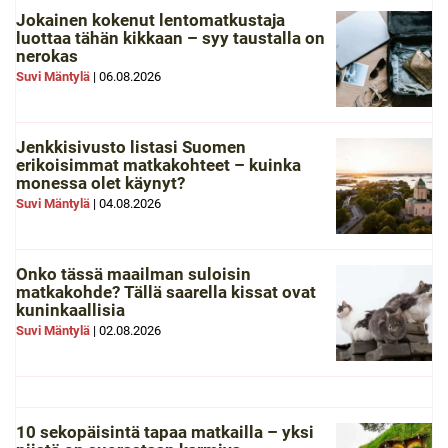
Jokainen kokenut lentomatkustaja
luottaa tähän kikkaan – syy taustalla on
nerokas
Suvi Mäntylä
|
06.08.2026
Jenkkisivusto listasi Suomen
erikoisimmat matkakohteet – kuinka
monessa olet käynyt?
Suvi Mäntylä
|
04.08.2026
Onko tässä maailman suloisin
matkakohde? Tällä saarella kissat ovat
kuninkaallisia
Suvi Mäntylä
|
02.08.2026
10 sekopäisintä tapaa matkailla – yksi