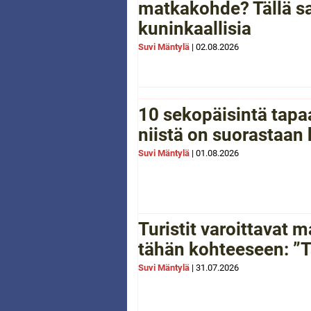
matkakohde? Tällä sa
kuninkaallisia
Suvi Mäntylä
|
02.08.2026
10 sekopäisintä tapaa
niistä on suorastaan
Suvi Mäntylä
|
01.08.2026
Turistit varoittavat
tähän kohteeseen: ”Tä
Suvi Mäntylä
|
31.07.2026