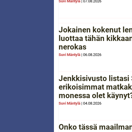
Suvi Mäntylä
|
07.08.2026
Jokainen kokenut le
luottaa tähän kikkaan
nerokas
Suvi Mäntylä
|
06.08.2026
Jenkkisivusto listas
erikoisimmat matkak
monessa olet käynyt
Suvi Mäntylä
|
04.08.2026
Onko tässä maailman