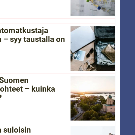
ntomatkustaja
 – syy taustalla on
i Suomen
ohteet – kuinka
?
 suloisin