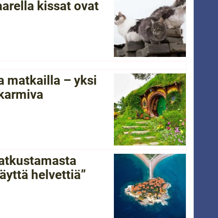
arella kissat ovat
 matkailla – yksi
 karmiva
 matkustamasta
yttä helvettiä”