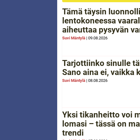
Tämä täysin luonnoll
lentokoneessa vaarall
aiheuttaa pysyvän 
Suvi Mäntylä
|
09.08.2026
Tarjottiinko sinulle 
Sano aina ei, vaikka 
Suvi Mäntylä
|
08.08.2026
Yksi tikanheitto voi
lomasi – tässä on ma
trendi