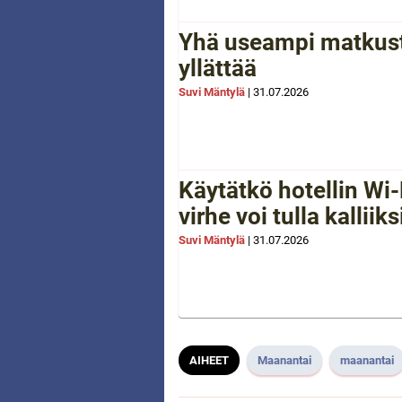
Yhä useampi matkusta
yllättää
Suvi Mäntylä
|
31.07.2026
Käytätkö hotellin Wi-
virhe voi tulla kalliiks
Suvi Mäntylä
|
31.07.2026
AIHEET
Maanantai
maanantai