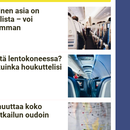
inen asia on
ista – voi
vamman
tätä lentokoneessa?
kuinka houkuttelisi
 muuttaa koko
tkailun oudoin