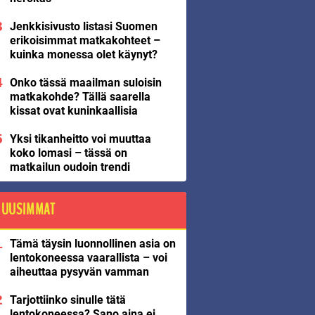
Jenkkisivusto listasi Suomen
erikoisimmat matkakohteet –
kuinka monessa olet käynyt?
Onko tässä maailman suloisin
matkakohde? Tällä saarella
kissat ovat kuninkaallisia
Yksi tikanheitto voi muuttaa
koko lomasi – tässä on
matkailun oudoin trendi
UUSIMMAT
Tämä täysin luonnollinen asia on
lentokoneessa vaarallista – voi
aiheuttaa pysyvän vamman
Tarjottiinko sinulle tätä
lentokoneessa? Sano aina ei,