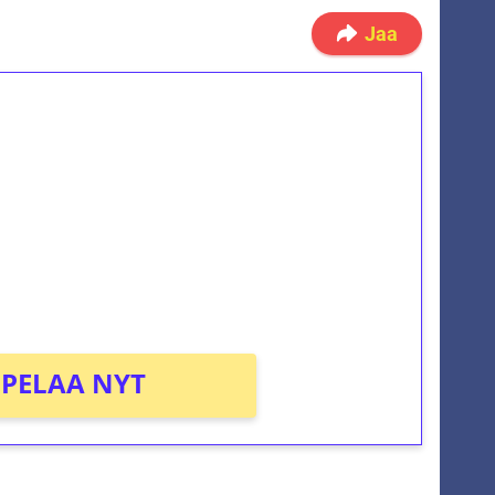
Jaa
ilmaiskierroksia ilman
osta Tuohi 1000 -peliin (arvo 0,20€ per
PELAA NYT