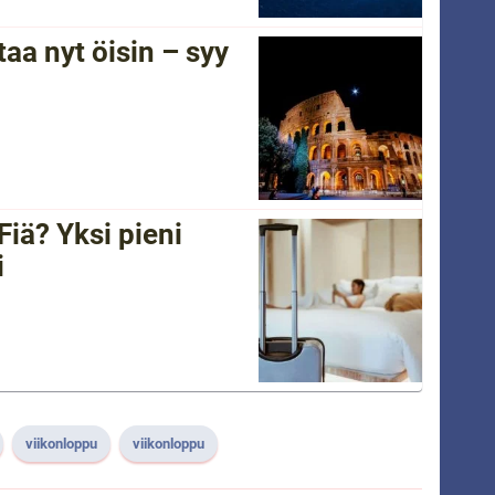
a nyt öisin – syy
Fiä? Yksi pieni
i
viikonloppu
viikonloppu