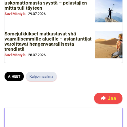
uskomattomasta syystä – pelastajien
mitta tuli täyteen
Suvi Mäntylä
|
29.07.2026
Somejulkkikset matkustavat yhä
vaarallisemmille alueille – asiantuntijat
varoittavat hengenvaarallisesta
trendistä
Suvi Mäntylä
|
28.07.2026
AIHEET
Kahjo maailma
Jaa
1€ = 10€ arvosta