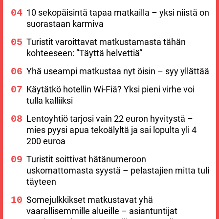
10 sekopäisintä tapaa matkailla – yksi niistä on
suorastaan karmiva
Turistit varoittavat matkustamasta tähän
kohteeseen: ”Täyttä helvettiä”
Yhä useampi matkustaa nyt öisin – syy yllättää
Käytätkö hotellin Wi-Fiä? Yksi pieni virhe voi
tulla kalliiksi
Lentoyhtiö tarjosi vain 22 euron hyvitystä –
mies pyysi apua tekoälyltä ja sai lopulta yli 4
200 euroa
Turistit soittivat hätänumeroon
uskomattomasta syystä – pelastajien mitta tuli
täyteen
Somejulkkikset matkustavat yhä
vaarallisemmille alueille – asiantuntijat