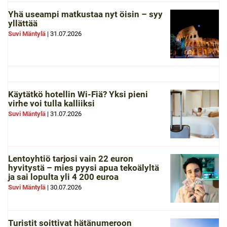
Yhä useampi matkustaa nyt öisin – syy
yllättää
Suvi Mäntylä
|
31.07.2026
Käytätkö hotellin Wi-Fiä? Yksi pieni
virhe voi tulla kalliiksi
Suvi Mäntylä
|
31.07.2026
Lentoyhtiö tarjosi vain 22 euron
hyvitystä – mies pyysi apua tekoälyltä
ja sai lopulta yli 4 200 euroa
Suvi Mäntylä
|
30.07.2026
Turistit soittivat hätänumeroon