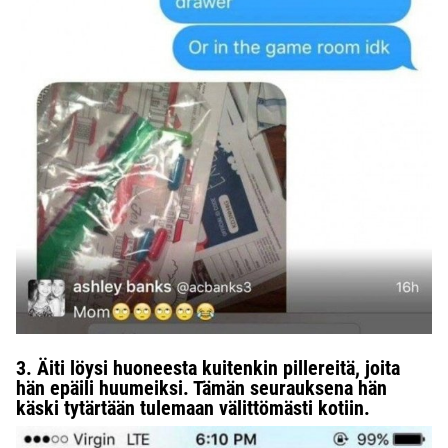
3. Äiti löysi huoneesta kuitenkin pillereitä, joita
hän epäili huumeiksi. Tämän seurauksena hän
käski tytärtään tulemaan välittömästi kotiin.