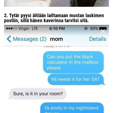
2. Tytär pyysi äitiään laittamaan mustan laskimen
postiin, sillä hänen kaverinsa tarvitsi sitä.