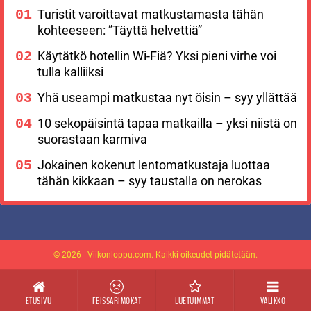
Turistit varoittavat matkustamasta tähän
kohteeseen: ”Täyttä helvettiä”
Käytätkö hotellin Wi-Fiä? Yksi pieni virhe voi
tulla kalliiksi
Yhä useampi matkustaa nyt öisin – syy yllättää
10 sekopäisintä tapaa matkailla – yksi niistä on
suorastaan karmiva
Jokainen kokenut lentomatkustaja luottaa
tähän kikkaan – syy taustalla on nerokas
© 2026 - Viikonloppu.com. Kaikki oikeudet pidätetään.
ETUSIVU
FEISSARIMOKAT
LUETUIMMAT
VALIKKO