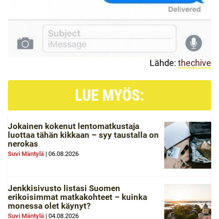
Lähde:
thechive
LUE MYÖS:
Jokainen kokenut lentomatkustaja
luottaa tähän kikkaan – syy taustalla on
nerokas
Suvi Mäntylä
|
06.08.2026
Jenkkisivusto listasi Suomen
erikoisimmat matkakohteet – kuinka
monessa olet käynyt?
Suvi Mäntylä
|
04.08.2026