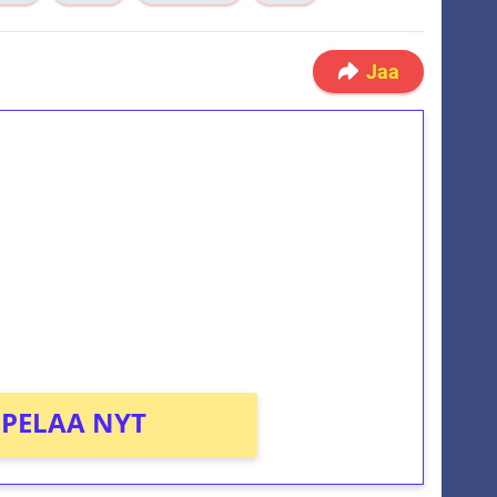
Jaa
ilmaiskierroksia ilman
osta Tuohi 1000 -peliin (arvo 0,20€ per
PELAA NYT