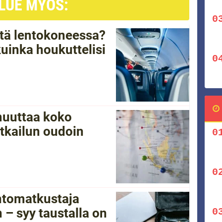
LUE MYÖS:
tätä lentokoneessa?
kuinka houkuttelisi
 muuttaa koko
tkailun oudoin
ntomatkustaja
 – syy taustalla on