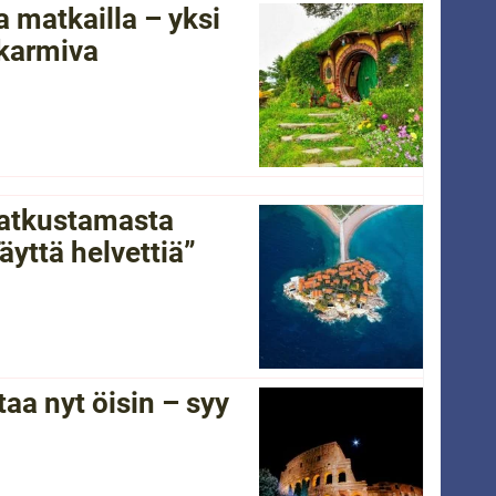
 matkailla – yksi
 karmiva
 matkustamasta
yttä helvettiä”
a nyt öisin – syy