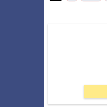
1€ = 10€ arvosta 
kierrätystä!
Talleta 1€
Saat heti 50 ilmaiskierr
kierros)!
Ei kierrätysvaatimusta!