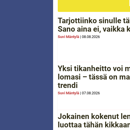
Tarjottiinko sinulle 
Sano aina ei, vaikka 
Suvi Mäntylä
|
08.08.2026
Yksi tikanheitto voi
lomasi – tässä on ma
trendi
Suvi Mäntylä
|
07.08.2026
Jokainen kokenut le
luottaa tähän kikkaan