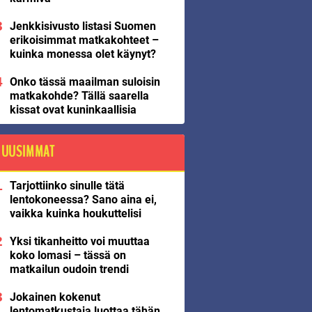
Jenkkisivusto listasi Suomen
erikoisimmat matkakohteet –
kuinka monessa olet käynyt?
Onko tässä maailman suloisin
matkakohde? Tällä saarella
kissat ovat kuninkaallisia
UUSIMMAT
Tarjottiinko sinulle tätä
lentokoneessa? Sano aina ei,
vaikka kuinka houkuttelisi
Yksi tikanheitto voi muuttaa
koko lomasi – tässä on
matkailun oudoin trendi
Jokainen kokenut
lentomatkustaja luottaa tähän