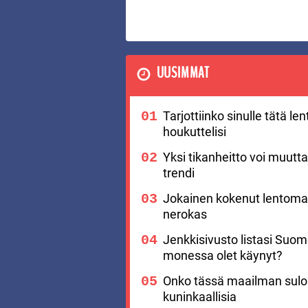
UUSIMMAT
Tarjottiinko sinulle tätä l
houkuttelisi
Yksi tikanheitto voi muutt
trendi
Jokainen kokenut lentomat
nerokas
Jenkkisivusto listasi Suo
monessa olet käynyt?
Onko tässä maailman suloi
kuninkaallisia