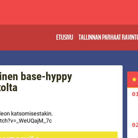
ETUSIVU
TALLINNAN PARHAAT RAVINT
ainen base-hyppy
olta
deon katsomisestakin.
atch?v=_WeUQajM_7c