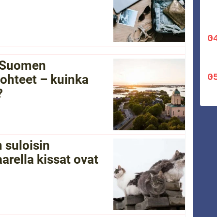
i Suomen
ohteet – kuinka
?
 suloisin
arella kissat ovat