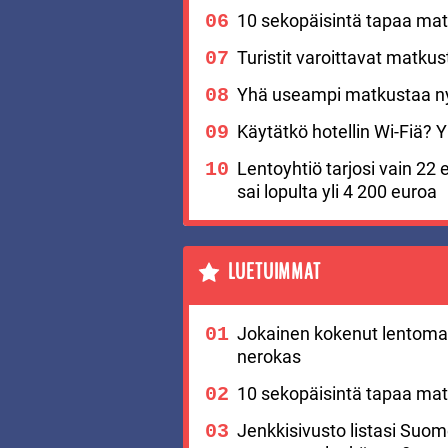
10 sekopäisintä tapaa matk
Turistit varoittavat matku
Yhä useampi matkustaa nyt
Käytätkö hotellin Wi-Fiä? Yks
Lentoyhtiö tarjosi vain 22 
sai lopulta yli 4 200 euroa
LUETUIMMAT
Jokainen kokenut lentomat
nerokas
10 sekopäisintä tapaa matk
Jenkkisivusto listasi Suo