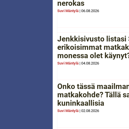
nerokas
Suvi Mäntylä
|
06.08.2026
Jenkkisivusto listas
erikoisimmat matkak
monessa olet käynyt
Suvi Mäntylä
|
04.08.2026
Onko tässä maailman
matkakohde? Tällä sa
kuninkaallisia
Suvi Mäntylä
|
02.08.2026