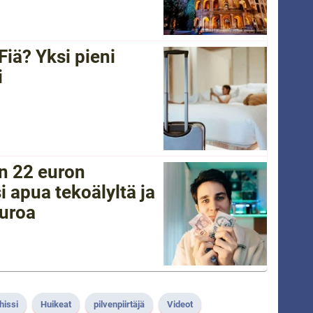
Fiä? Yksi pieni
i
in 22 euron
i apua tekoälyltä ja
euroa
hissi
Huikeat
pilvenpiirtäjä
Videot