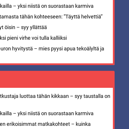
ailla – yksi niistä on suorastaan karmiva
stamasta tähän kohteeseen: ”Täyttä helvettiä”
 öisin – syy yllättää
i pieni virhe voi tulla kalliiksi
euron hyvitystä – mies pyysi apua tekoälyltä ja
kustaja luottaa tähän kikkaan – syy taustalla on
ailla – yksi niistä on suorastaan karmiva
men erikoisimmat matkakohteet – kuinka