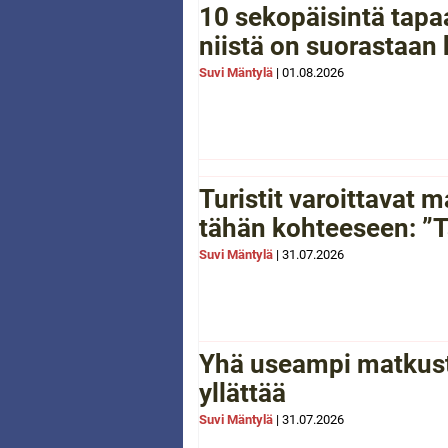
10 sekopäisintä tapaa
niistä on suorastaan
Suvi Mäntylä
|
01.08.2026
Turistit varoittavat
tähän kohteeseen: ”Tä
Suvi Mäntylä
|
31.07.2026
Yhä useampi matkusta
yllättää
Suvi Mäntylä
|
31.07.2026