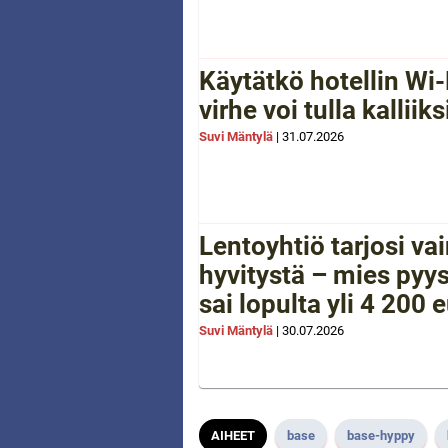
Käytätkö hotellin Wi-
virhe voi tulla kalliiks
Suvi Mäntylä
|
31.07.2026
Lentoyhtiö tarjosi va
hyvitystä – mies pyys
sai lopulta yli 4 200 
Suvi Mäntylä
|
30.07.2026
AIHEET
base
base-hyppy