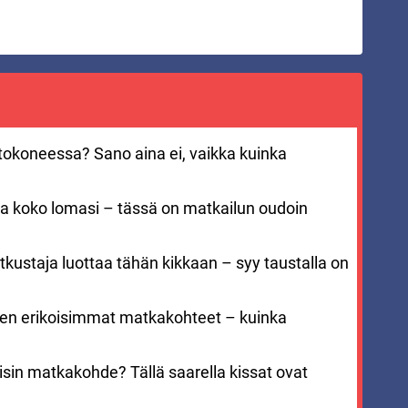
entokoneessa? Sano aina ei, vaikka kuinka
aa koko lomasi – tässä on matkailun oudoin
kustaja luottaa tähän kikkaan – syy taustalla on
men erikoisimmat matkakohteet – kuinka
sin matkakohde? Tällä saarella kissat ovat