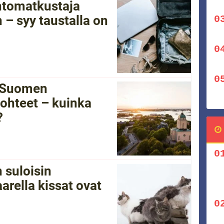
ntomatkustaja
 – syy taustalla on
i Suomen
ohteet – kuinka
?
 suloisin
arella kissat ovat