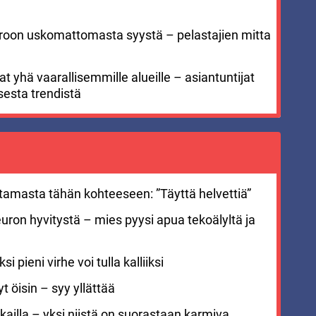
meroon uskomattomasta syystä – pelastajien mitta
 yhä vaarallisemmille alueille – asiantuntijat
sesta trendistä
stamasta tähän kohteeseen: ”Täyttä helvettiä”
euron hyvitystä – mies pyysi apua tekoälyltä ja
i pieni virhe voi tulla kalliiksi
 öisin – syy yllättää
ailla – yksi niistä on suorastaan karmiva