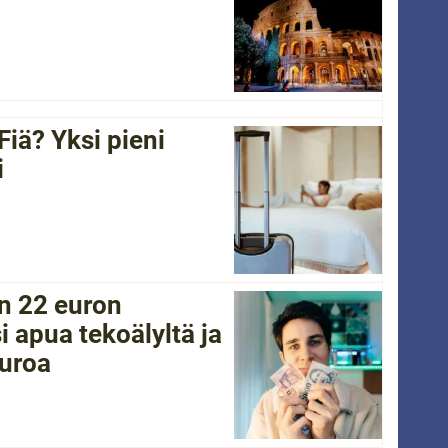
Fiä? Yksi pieni
i
in 22 euron
i apua tekoälyltä ja
euroa