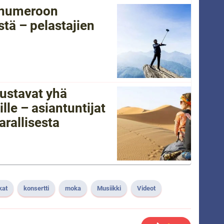
tänumeroon
tä – pelastajien
ustavat yhä
lle – asiantuntijat
arallisesta
kat
konsertti
moka
Musiikki
Videot