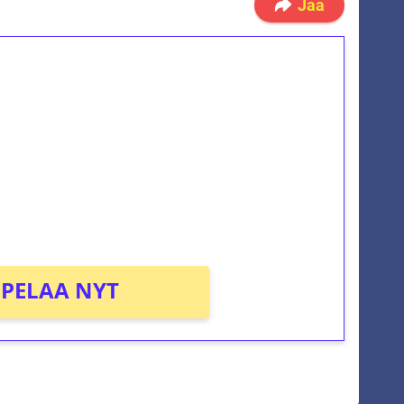
Jaa
ilmaiskierroksia ilman
osta Tuohi 1000 -peliin (arvo 0,20€ per
PELAA NYT