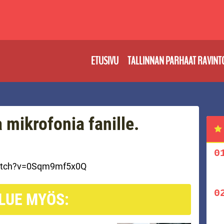
ETUSIVU
TALLINNAN PARHAAT RAVINT
mikrofonia fanille.
watch?v=0Sqm9mf5x0Q
LUE MYÖS: