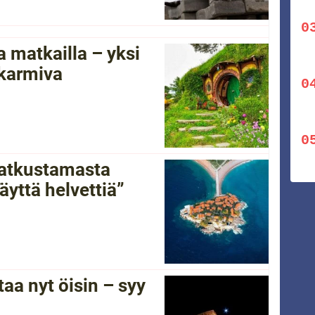
 matkailla – yksi
 karmiva
 matkustamasta
yttä helvettiä”
a nyt öisin – syy