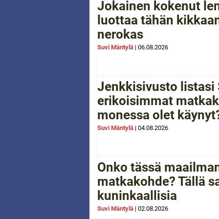
Jokainen kokenut le
luottaa tähän kikkaan
nerokas
Suvi Mäntylä
|
06.08.2026
Jenkkisivusto listas
erikoisimmat matkak
monessa olet käynyt
Suvi Mäntylä
|
04.08.2026
Onko tässä maailman
matkakohde? Tällä sa
kuninkaallisia
Suvi Mäntylä
|
02.08.2026