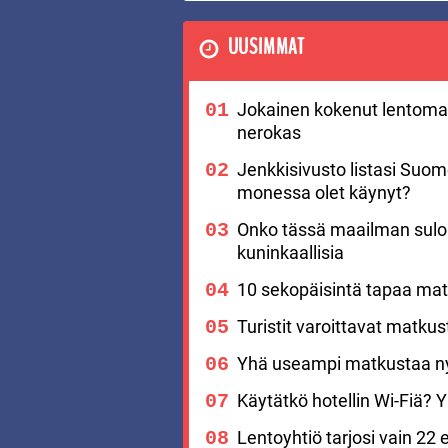
UUSIMMAT
Jokainen kokenut lentomat
nerokas
Jenkkisivusto listasi Suo
monessa olet käynyt?
Onko tässä maailman suloi
kuninkaallisia
10 sekopäisintä tapaa matk
Turistit varoittavat matku
Yhä useampi matkustaa nyt
Käytätkö hotellin Wi-Fiä? Yks
Lentoyhtiö tarjosi vain 22 