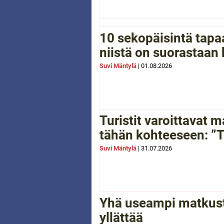
10 sekopäisintä tapaa
niistä on suorastaan
Suvi Mäntylä
|
01.08.2026
Turistit varoittavat
tähän kohteeseen: ”Tä
Suvi Mäntylä
|
31.07.2026
Yhä useampi matkusta
yllättää