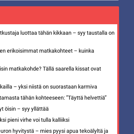
kustaja luottaa tähän kikkaan – syy taustalla on
men erikoisimmat matkakohteet – kuinka
sin matkakohde? Tällä saarella kissat ovat
ailla – yksi niistä on suorastaan karmiva
stamasta tähän kohteeseen: ”Täyttä helvettiä”
 öisin – syy yllättää
i pieni virhe voi tulla kalliiksi
euron hyvitystä – mies pyysi apua tekoälyltä ja