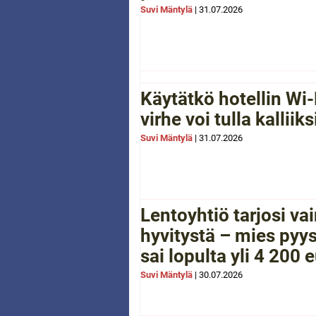
Suvi Mäntylä
|
31.07.2026
Käytätkö hotellin Wi-
virhe voi tulla kalliiks
Suvi Mäntylä
|
31.07.2026
Lentoyhtiö tarjosi va
hyvitystä – mies pyys
sai lopulta yli 4 200 
Suvi Mäntylä
|
30.07.2026