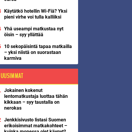
Käytätkö hotellin Wi-Fiä? Yksi
pieni virhe voi tulla kalliiksi
Yhä useampi matkustaa nyt
öisin – syy yllättää
10 sekopäisintä tapaa matkailla
– yksi niistä on suorastaan
karmiva
UUSIMMAT
Jokainen kokenut
lentomatkustaja luottaa tähän
kikkaan – syy taustalla on
nerokas
Jenkkisivusto listasi Suomen
erikoisimmat matkakohteet –
kuinka monessa olet käynyt?