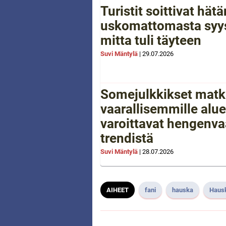
Turistit soittivat hä
uskomattomasta syys
mitta tuli täyteen
Suvi Mäntylä
|
29.07.2026
Somejulkkikset matk
vaarallisemmille aluei
varoittavat hengenva
trendistä
Suvi Mäntylä
|
28.07.2026
AIHEET
fani
hauska
Haus