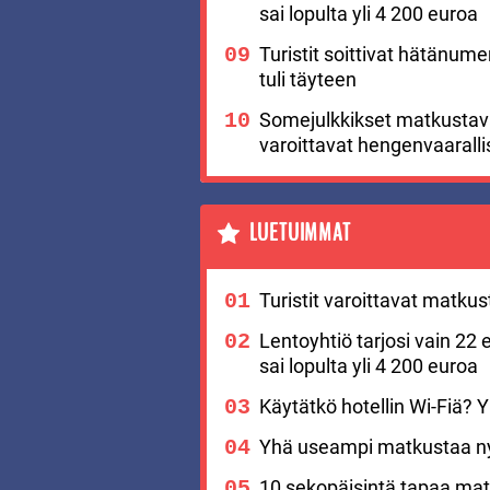
sai lopulta yli 4 200 euroa
Turistit soittivat hätänu
tuli täyteen
Somejulkkikset matkustavat
varoittavat hengenvaaralli
LUETUIMMAT
Turistit varoittavat matku
Lentoyhtiö tarjosi vain 22 
sai lopulta yli 4 200 euroa
Käytätkö hotellin Wi-Fiä? Yks
Yhä useampi matkustaa nyt
10 sekopäisintä tapaa matk