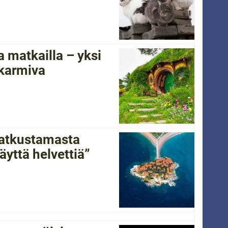
 matkailla – yksi
 karmiva
 matkustamasta
yttä helvettiä”