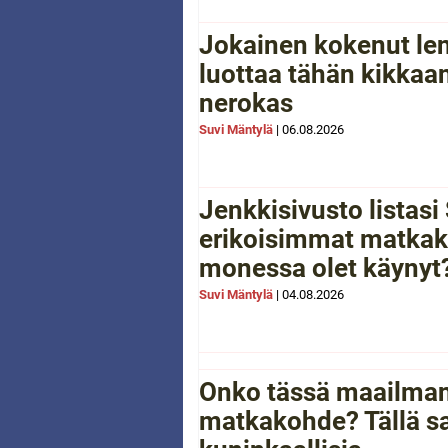
Jokainen kokenut le
luottaa tähän kikkaan
nerokas
Suvi Mäntylä
|
06.08.2026
Jenkkisivusto listas
erikoisimmat matkak
monessa olet käynyt
Suvi Mäntylä
|
04.08.2026
Onko tässä maailman
matkakohde? Tällä sa