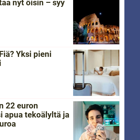
a nyt öisin – syy
Fiä? Yksi pieni
i
in 22 euron
i apua tekoälyltä ja
euroa