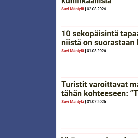
kuninkaallisia
Suvi Mäntylä
|
02.08.2026
10 sekopäisintä tapaa
niistä on suorastaan
Suvi Mäntylä
|
01.08.2026
Turistit varoittavat
tähän kohteeseen: ”Tä
Suvi Mäntylä
|
31.07.2026