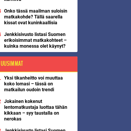
Onko tässä maailman suloisin
matkakohde? Tällä saarella
kissat ovat kuninkaallisia
Jenkkisivusto listasi Suomen
erikoisimmat matkakohteet –
kuinka monessa olet käynyt?
UUSIMMAT
Yksi tikanheitto voi muuttaa
koko lomasi – tässä on
matkailun oudoin trendi
Jokainen kokenut
lentomatkustaja luottaa tähän
kikkaan – syy taustalla on
nerokas
Jenkkisivusto listasi Suomen