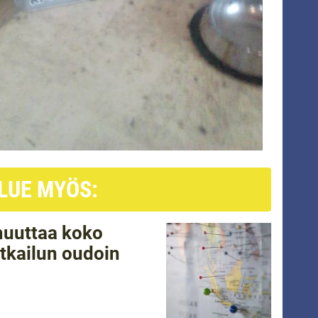
LUE MYÖS:
 muuttaa koko
tkailun oudoin