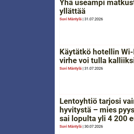
Yhä useampi matkusta
yllättää
Suvi Mäntylä
|
31.07.2026
Käytätkö hotellin Wi-
virhe voi tulla kalliiks
Suvi Mäntylä
|
31.07.2026
Lentoyhtiö tarjosi va
hyvitystä – mies pyys
sai lopulta yli 4 200 
Suvi Mäntylä
|
30.07.2026