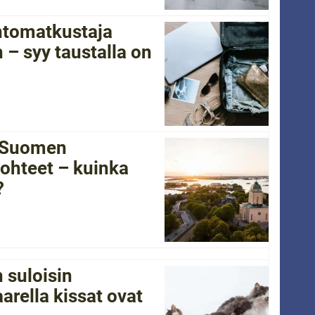
ntomatkustaja
 – syy taustalla on
i Suomen
ohteet – kuinka
?
 suloisin
arella kissat ovat