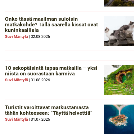
Onko tässä maailman suloisin
matkakohde? Tällä saarella kissat ovat
kuninkaallisia
Suvi Mäntylä
|
02.08.2026
10 sekopäisintä tapaa matkailla – yksi
niistä on suorastaan karmiva
Suvi Mäntylä
|
01.08.2026
Turistit varoittavat matkustamasta
tähän kohteeseen: ”Täyttä helvettiä”
Suvi Mäntylä
|
31.07.2026