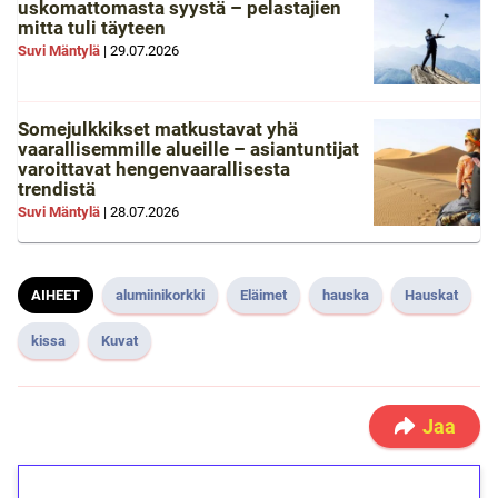
uskomattomasta syystä – pelastajien
mitta tuli täyteen
Suvi Mäntylä
|
29.07.2026
Somejulkkikset matkustavat yhä
vaarallisemmille alueille – asiantuntijat
varoittavat hengenvaarallisesta
trendistä
Suvi Mäntylä
|
28.07.2026
AIHEET
alumiinikorkki
Eläimet
hauska
Hauskat
kissa
Kuvat
Jaa