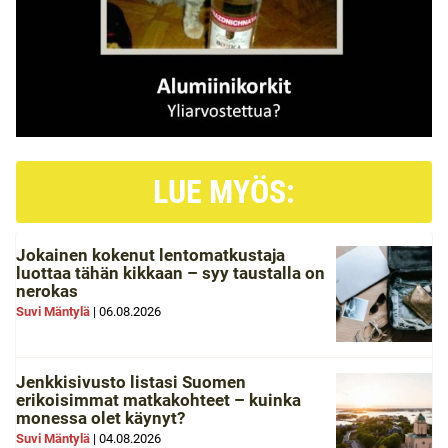
LUE MYÖS:
Jokainen kokenut lentomatkustaja
luottaa tähän kikkaan – syy taustalla on
nerokas
Suvi Mäntylä
|
06.08.2026
Jenkkisivusto listasi Suomen
erikoisimmat matkakohteet – kuinka
monessa olet käynyt?
Suvi Mäntylä
|
04.08.2026