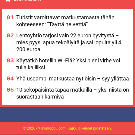
Turistit varoittavat matkustamasta tähän
kohteeseen: ”Täyttä helvettiä”
Lentoyhtiö tarjosi vain 22 euron hyvitystä –
mies pyysi apua tekoälyltä ja sai lopulta yli 4
200 euroa
Käytätkö hotellin Wi-Fiä? Yksi pieni virhe voi
tulla kalliiksi
Yhä useampi matkustaa nyt öisin – syy yllättää
10 sekopäisintä tapaa matkailla – yksi niistä on
suorastaan karmiva
© 2026 - Viikonloppu.com. Kaikki oikeudet pidätetään.