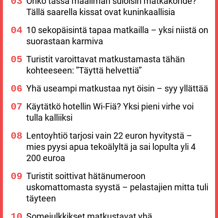
Onko tässä maailman suloisin matkakohde?
Tällä saarella kissat ovat kuninkaallisia
10 sekopäisintä tapaa matkailla – yksi niistä on
suorastaan karmiva
Turistit varoittavat matkustamasta tähän
kohteeseen: ”Täyttä helvettiä”
Yhä useampi matkustaa nyt öisin – syy yllättää
Käytätkö hotellin Wi-Fiä? Yksi pieni virhe voi
tulla kalliiksi
Lentoyhtiö tarjosi vain 22 euron hyvitystä –
mies pyysi apua tekoälyltä ja sai lopulta yli 4
200 euroa
Turistit soittivat hätänumeroon
uskomattomasta syystä – pelastajien mitta tuli
täyteen
Somejulkkikset matkustavat yhä