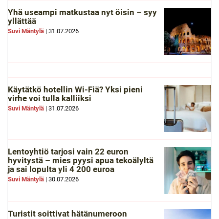
Yhä useampi matkustaa nyt öisin – syy
yllättää
Suvi Mäntylä
|
31.07.2026
Käytätkö hotellin Wi-Fiä? Yksi pieni
virhe voi tulla kalliiksi
Suvi Mäntylä
|
31.07.2026
Lentoyhtiö tarjosi vain 22 euron
hyvitystä – mies pyysi apua tekoälyltä
ja sai lopulta yli 4 200 euroa
Suvi Mäntylä
|
30.07.2026
Turistit soittivat hätänumeroon