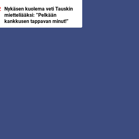
Nykäsen kuolema veti Tauskin
mietteliääksi: ”Pelkään
kankkusen tappavan minut!”