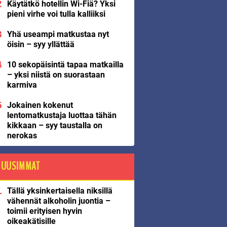
Käytätkö hotellin Wi-Fiä? Yksi
pieni virhe voi tulla kalliiksi
Yhä useampi matkustaa nyt
öisin – syy yllättää
10 sekopäisintä tapaa matkailla
– yksi niistä on suorastaan
karmiva
Jokainen kokenut
lentomatkustaja luottaa tähän
kikkaan – syy taustalla on
nerokas
UUSIMMAT
Tällä yksinkertaisella niksillä
vähennät alkoholin juontia –
toimii erityisen hyvin
oikeakätisille