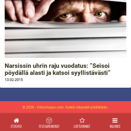
Narsissin uhrin raju vuodatus: ”Seisoi
pöydällä alasti ja katsoi syyllistävästi”
13.02.2015
© 2026 - Viikonloppu.com. Kaikki oikeudet pidätetään.
ETUSIVU
FEISSARIMOKAT
LUETUIMMAT
VALIKKO