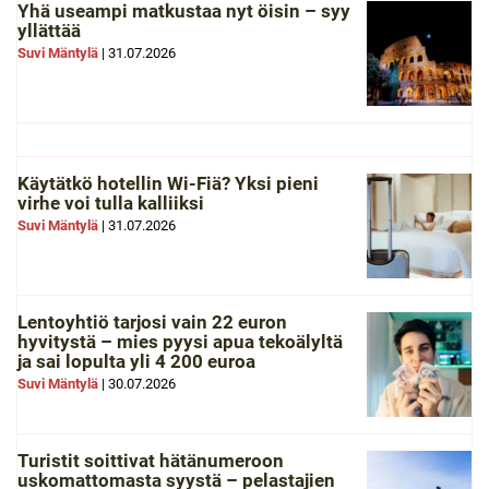
Yhä useampi matkustaa nyt öisin – syy
yllättää
Suvi Mäntylä
|
31.07.2026
Käytätkö hotellin Wi-Fiä? Yksi pieni
virhe voi tulla kalliiksi
Suvi Mäntylä
|
31.07.2026
Lentoyhtiö tarjosi vain 22 euron
hyvitystä – mies pyysi apua tekoälyltä
ja sai lopulta yli 4 200 euroa
Suvi Mäntylä
|
30.07.2026
Turistit soittivat hätänumeroon
uskomattomasta syystä – pelastajien