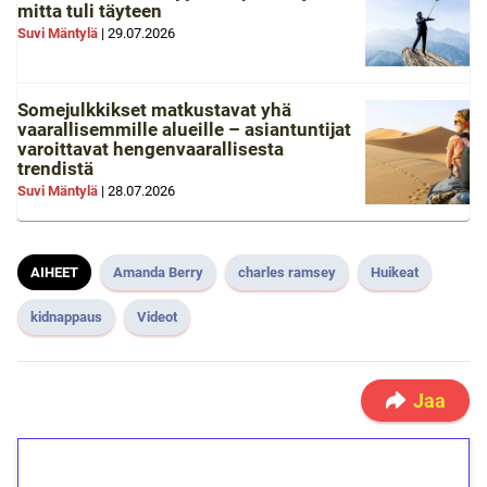
mitta tuli täyteen
Suvi Mäntylä
|
29.07.2026
Somejulkkikset matkustavat yhä
vaarallisemmille alueille – asiantuntijat
varoittavat hengenvaarallisesta
trendistä
Suvi Mäntylä
|
28.07.2026
AIHEET
Amanda Berry
charles ramsey
Huikeat
kidnappaus
Videot
Jaa
1€ = 10€ arvosta