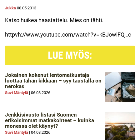
Jukka
08.05.2013
Katso huikea haastattelu. Mies on tähti.
httpvh://www.youtube.com/watch?v=kBJowiFQj_c
LUE MYÖS:
Jokainen kokenut lentomatkustaja
luottaa tähän kikkaan – syy taustalla on
nerokas
Suvi Mäntylä
|
06.08.2026
Jenkkisivusto listasi Suomen
erikoisimmat matkakohteet – kuinka
monessa olet käynyt?
Suvi Mäntylä
|
04.08.2026