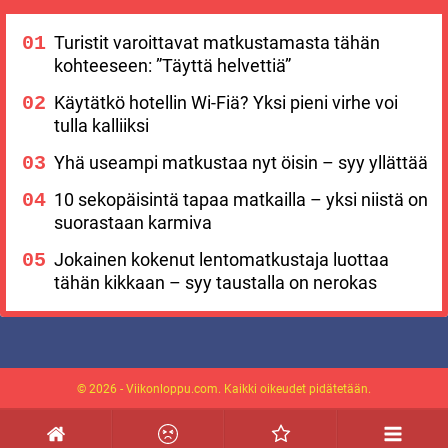
Turistit varoittavat matkustamasta tähän
kohteeseen: ”Täyttä helvettiä”
Käytätkö hotellin Wi-Fiä? Yksi pieni virhe voi
tulla kalliiksi
Yhä useampi matkustaa nyt öisin – syy yllättää
10 sekopäisintä tapaa matkailla – yksi niistä on
suorastaan karmiva
Jokainen kokenut lentomatkustaja luottaa
tähän kikkaan – syy taustalla on nerokas
© 2026 - Viikonloppu.com. Kaikki oikeudet pidätetään.