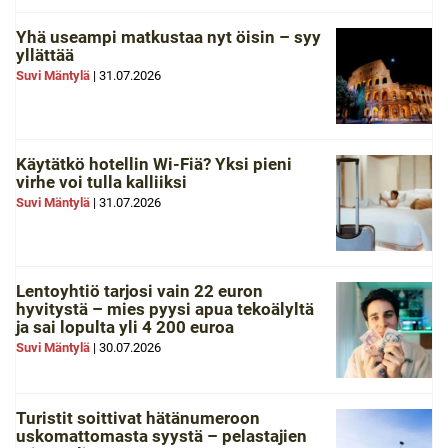
Yhä useampi matkustaa nyt öisin – syy
yllättää
Suvi Mäntylä
|
31.07.2026
Käytätkö hotellin Wi-Fiä? Yksi pieni
virhe voi tulla kalliiksi
Suvi Mäntylä
|
31.07.2026
Lentoyhtiö tarjosi vain 22 euron
hyvitystä – mies pyysi apua tekoälyltä
ja sai lopulta yli 4 200 euroa
Suvi Mäntylä
|
30.07.2026
Turistit soittivat hätänumeroon
uskomattomasta syystä – pelastajien