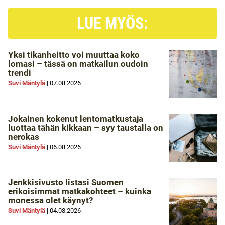
LUE MYÖS:
Yksi tikanheitto voi muuttaa koko
lomasi – tässä on matkailun oudoin
trendi
Suvi Mäntylä
|
07.08.2026
Jokainen kokenut lentomatkustaja
luottaa tähän kikkaan – syy taustalla on
nerokas
Suvi Mäntylä
|
06.08.2026
Jenkkisivusto listasi Suomen
erikoisimmat matkakohteet – kuinka
monessa olet käynyt?
Suvi Mäntylä
|
04.08.2026