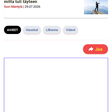
mitta tuli täyteen
Suvi Mäntylä
|
29.07.2026
AIHEET
Hauskat
Liikenne
Videot
Jaa
1€ = 10€ arvosta
ilmaiskierroksia ilman
kierrätystä!
Talleta 1€
Saat heti 50 ilmaiskierrosta Tuohi 1000 -
peliin (arvo 0,20€ per kierros)!