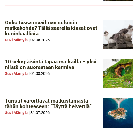
Onko tässä maailman suloisin
matkakohde? Tällä saarella kissat ovat
kuninkaallisia
Suvi Mäntylä
|
02.08.2026
10 sekopäisintä tapaa matkailla – yksi
niistä on suorastaan karmiva
Suvi Mäntylä
|
01.08.2026
Turistit varoittavat matkustamasta
tähän kohteeseen: ”Täyttä helvettiä”
Suvi Mäntylä
|
31.07.2026