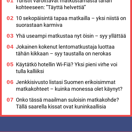
Turistit varoittavat matkustamasta tähän
kohteeseen: ”Täyttä helvettiä”
10 sekopäisintä tapaa matkailla – yksi niistä on
suorastaan karmiva
Yhä useampi matkustaa nyt öisin – syy yllättää
Jokainen kokenut lentomatkustaja luottaa
tähän kikkaan – syy taustalla on nerokas
Käytätkö hotellin Wi-Fiä? Yksi pieni virhe voi
tulla kalliiksi
Jenkkisivusto listasi Suomen erikoisimmat
matkakohteet – kuinka monessa olet käynyt?
Onko tässä maailman suloisin matkakohde?
Tällä saarella kissat ovat kuninkaallisia