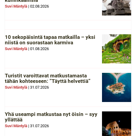
kuninkaallisia
Suvi Mäntylä
|
02.08.2026
10 sekopäisintä tapaa matkailla – yksi
niistä on suorastaan karmiva
Suvi Mäntylä
|
01.08.2026
Turistit varoittavat matkustamasta
tähän kohteeseen: ”Täyttä helvettiä”
Suvi Mäntylä
|
31.07.2026
Yhä useampi matkustaa nyt öisin – syy
yllättää
Suvi Mäntylä
|
31.07.2026