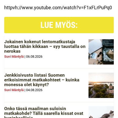
httpvh://www.youtube.com/watch?v=F1xFLrPuPq0
LUE MYÖS:
Jokainen kokenut lentomatkustaja
luottaa tähän kikkaan – syy taustalla on
nerokas
Suvi Mäntylä
|
06.08.2026
Jenkkisivusto listasi Suomen
erikoisimmat matkakohteet – kuinka
monessa olet käynyt?
Suvi Mäntylä
|
04.08.2026
Onko tässä maailman suloisin
matkakohde? Tällä saarella kissat ovat