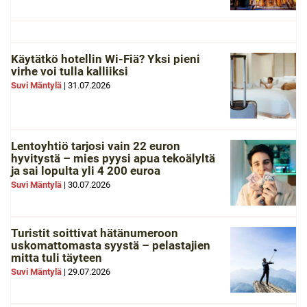
Käytätkö hotellin Wi-Fiä? Yksi pieni
virhe voi tulla kalliiksi
Suvi Mäntylä
|
31.07.2026
Lentoyhtiö tarjosi vain 22 euron
hyvitystä – mies pyysi apua tekoälyltä
ja sai lopulta yli 4 200 euroa
Suvi Mäntylä
|
30.07.2026
Turistit soittivat hätänumeroon
uskomattomasta syystä – pelastajien
mitta tuli täyteen
Suvi Mäntylä
|
29.07.2026