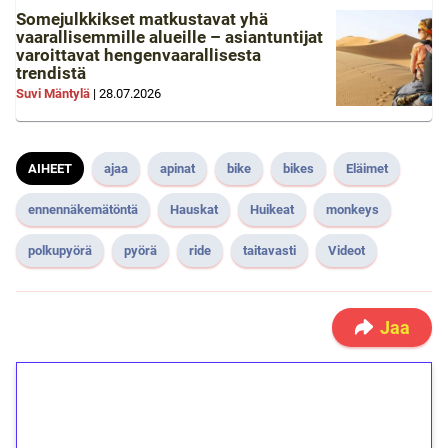
Somejulkkikset matkustavat yhä
vaarallisemmille alueille – asiantuntijat
varoittavat hengenvaarallisesta
trendistä
Suvi Mäntylä
|
28.07.2026
AIHEET
ajaa
apinat
bike
bikes
Eläimet
ennennäkemätöntä
Hauskat
Huikeat
monkeys
polkupyörä
pyörä
ride
taitavasti
Videot
Jaa
1€ = 10€ arvosta
ilmaiskierroksia ilman