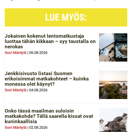
LUE MYÖS:
Jokainen kokenut lentomatkustaja
luottaa tähän kikkaan – syy taustalla on
nerokas
Suvi Mäntylä
|
06.08.2026
Jenkkisivusto listasi Suomen
erikoisimmat matkakohteet – kuinka
monessa olet käynyt?
Suvi Mäntylä
|
04.08.2026
Onko tässä maailman suloisin
matkakohde? Tällä saarella kissat ovat
kuninkaallisia
Suvi Mäntylä
|
02.08.2026