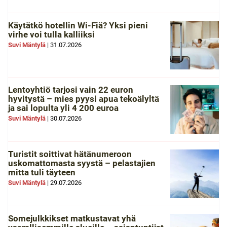
Käytätkö hotellin Wi-Fiä? Yksi pieni
virhe voi tulla kalliiksi
Suvi Mäntylä
|
31.07.2026
Lentoyhtiö tarjosi vain 22 euron
hyvitystä – mies pyysi apua tekoälyltä
ja sai lopulta yli 4 200 euroa
Suvi Mäntylä
|
30.07.2026
Turistit soittivat hätänumeroon
uskomattomasta syystä – pelastajien
mitta tuli täyteen
Suvi Mäntylä
|
29.07.2026
Somejulkkikset matkustavat yhä