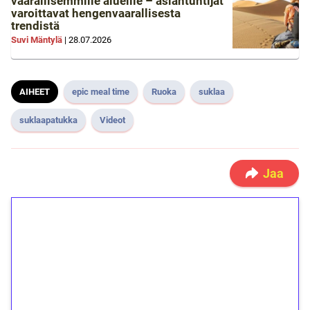
vaarallisemmille alueille – asiantuntijat
varoittavat hengenvaarallisesta
trendistä
Suvi Mäntylä
|
28.07.2026
AIHEET
epic meal time
Ruoka
suklaa
suklaapatukka
Videot
Jaa
1€ = 10€ arvosta
ilmaiskierroksia ilman
kierrätystä!
Talleta 1€