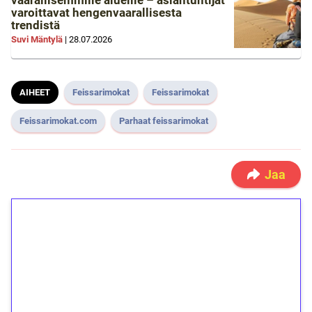
vaarallisemmille alueille – asiantuntijat
varoittavat hengenvaarallisesta
trendistä
Suvi Mäntylä
|
28.07.2026
AIHEET
Feissarimokat
Feissarimokat
Feissarimokat.com
Parhaat feissarimokat
Jaa
1€ = 10€ arvosta
ilmaiskierroksia ilman
kierrätystä!
Talleta 1€