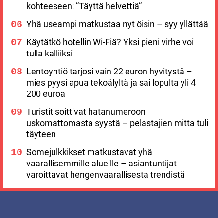
kohteeseen: ”Täyttä helvettiä”
Yhä useampi matkustaa nyt öisin – syy yllättää
Käytätkö hotellin Wi-Fiä? Yksi pieni virhe voi
tulla kalliiksi
Lentoyhtiö tarjosi vain 22 euron hyvitystä –
mies pyysi apua tekoälyltä ja sai lopulta yli 4
200 euroa
Turistit soittivat hätänumeroon
uskomattomasta syystä – pelastajien mitta tuli
täyteen
Somejulkkikset matkustavat yhä
vaarallisemmille alueille – asiantuntijat
varoittavat hengenvaarallisesta trendistä