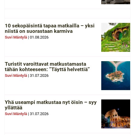
10 sekopäisintä tapaa matkailla – yksi
niistä on suorastaan karmiva
Suvi Mäntylä
|
01.08.2026
Turistit varoittavat matkustamasta
tähän kohteeseen: ”Täyttä helvettiä”
Suvi Mäntylä
|
31.07.2026
Yhä useampi matkustaa nyt öisin – syy
yllättää
Suvi Mäntylä
|
31.07.2026