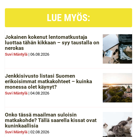
LUE MYÖS:
Jokainen kokenut lentomatkustaja
luottaa tähän kikkaan – syy taustalla on
nerokas
Suvi Mäntylä
|
06.08.2026
Jenkkisivusto listasi Suomen
erikoisimmat matkakohteet – kuinka
monessa olet käynyt?
Suvi Mäntylä
|
04.08.2026
Onko tässä maailman suloisin
matkakohde? Tällä saarella kissat ovat
kuninkaallisia
Suvi Mäntylä
|
02.08.2026