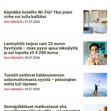
Käytätkö hotellin Wi-Fiä? Yksi pieni
virhe voi tulla kalliiksi
Suvi Mäntylä
|
31.07.2026
Lentoyhtiö tarjosi vain 22 euron
hyvitystä – mies pyysi apua tekoälyltä
ja sai lopulta yli 4 200 euroa
Suvi Mäntylä
|
30.07.2026
Turistit soittivat hätänumeroon
uskomattomasta syystä – pelastajien
mitta tuli täyteen
Suvi Mäntylä
|
29.07.2026
Somejulkkikset matkustavat yhä