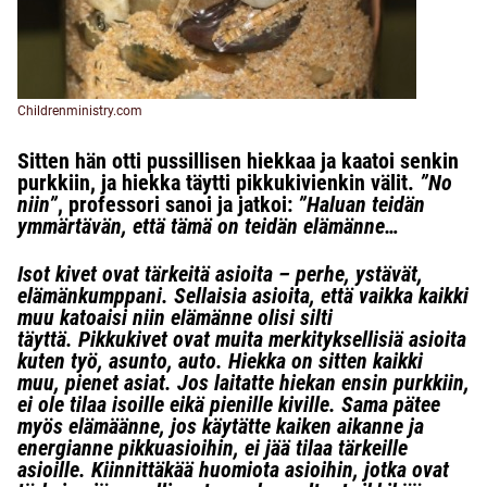
Childrenministry.com
Sitten hän otti pussillisen hiekkaa ja kaatoi senkin
purkkiin, ja hiekka täytti pikkukivienkin välit.
”No
niin”
, professori sanoi ja jatkoi:
”Haluan teidän
ymmärtävän, että tämä on teidän elämänne…
Isot kivet ovat tärkeitä asioita – perhe, ystävät,
elämänkumppani. Sellaisia asioita, että vaikka kaikki
muu katoaisi niin elämänne olisi silti
täyttä. Pikkukivet ovat muita merkityksellisiä asioita
kuten työ, asunto, auto. Hiekka on sitten kaikki
muu, pienet asiat. Jos laitatte hiekan ensin purkkiin,
ei ole tilaa isoille eikä pienille kiville. Sama pätee
myös elämäänne, jos käytätte kaiken aikanne ja
energianne pikkuasioihin, ei jää tilaa tärkeille
asioille. Kiinnittäkää huomiota asioihin, jotka ovat