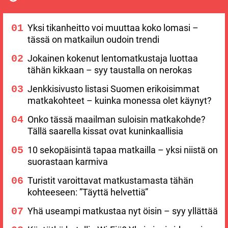
Yksi tikanheitto voi muuttaa koko lomasi –
tässä on matkailun oudoin trendi
Jokainen kokenut lentomatkustaja luottaa
tähän kikkaan – syy taustalla on nerokas
Jenkkisivusto listasi Suomen erikoisimmat
matkakohteet – kuinka monessa olet käynyt?
Onko tässä maailman suloisin matkakohde?
Tällä saarella kissat ovat kuninkaallisia
10 sekopäisintä tapaa matkailla – yksi niistä on
suorastaan karmiva
Turistit varoittavat matkustamasta tähän
kohteeseen: ”Täyttä helvettiä”
Yhä useampi matkustaa nyt öisin – syy yllättää