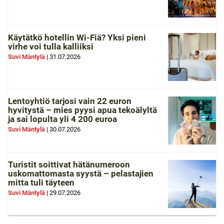
Käytätkö hotellin Wi-Fiä? Yksi pieni
virhe voi tulla kalliiksi
Suvi Mäntylä
|
31.07.2026
Lentoyhtiö tarjosi vain 22 euron
hyvitystä – mies pyysi apua tekoälyltä
ja sai lopulta yli 4 200 euroa
Suvi Mäntylä
|
30.07.2026
Turistit soittivat hätänumeroon
uskomattomasta syystä – pelastajien
mitta tuli täyteen
Suvi Mäntylä
|
29.07.2026