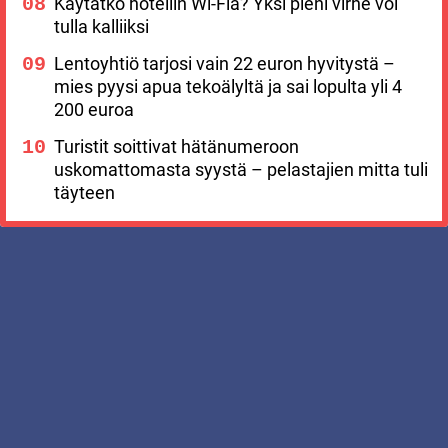
Käytätkö hotellin Wi-Fiä? Yksi pieni virhe voi
tulla kalliiksi
Lentoyhtiö tarjosi vain 22 euron hyvitystä –
mies pyysi apua tekoälyltä ja sai lopulta yli 4
200 euroa
Turistit soittivat hätänumeroon
uskomattomasta syystä – pelastajien mitta tuli
täyteen