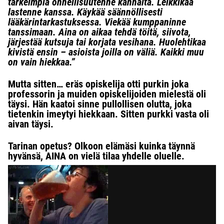
tärkeimpiä onnellisuutenne kannalta. Leikkikää
lastenne kanssa. Käykää säännöllisesti
lääkärintarkastuksessa. Viekää kumppaninne
tanssimaan. Aina on aikaa tehdä töitä, siivota,
järjestää kutsuja tai korjata vesihana. Huolehtikaa
kivistä ensin – asioista joilla on väliä. Kaikki muu
on vain hiekkaa.”
Mutta sitten… eräs opiskelija otti purkin joka
professorin ja muiden opiskelijoiden mielestä oli
täysi. Hän kaatoi sinne pullollisen olutta, joka
tietenkin imeytyi hiekkaan. Sitten purkki vasta oli
aivan täysi.
Tarinan opetus? Olkoon elämäsi kuinka täynnä
hyvänsä, AINA on vielä tilaa yhdelle oluelle.