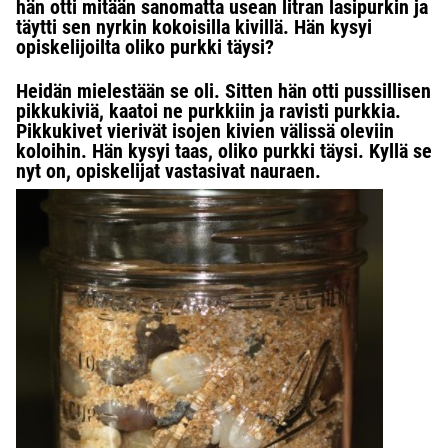
hän otti mitään sanomatta usean litran lasipurkin ja
täytti sen nyrkin kokoisilla kivillä. Hän kysyi
opiskelijoilta oliko purkki täysi?
Heidän mielestään se oli. Sitten hän otti pussillisen
pikkukiviä, kaatoi ne purkkiin ja ravisti purkkia.
Pikkukivet vierivät isojen kivien välissä oleviin
koloihin. Hän kysyi taas, oliko purkki täysi. Kyllä se
nyt on, opiskelijat vastasivat nauraen.