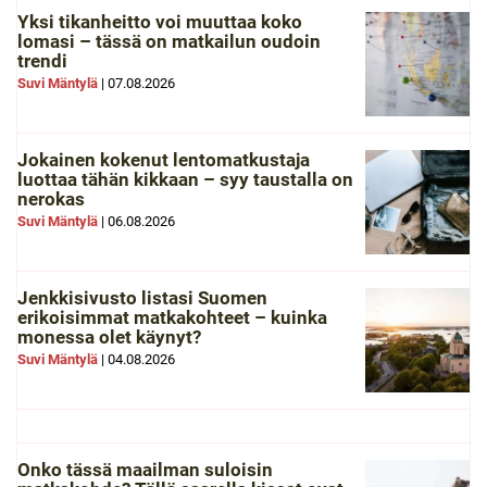
Yksi tikanheitto voi muuttaa koko
lomasi – tässä on matkailun oudoin
trendi
Suvi Mäntylä
|
07.08.2026
Jokainen kokenut lentomatkustaja
luottaa tähän kikkaan – syy taustalla on
nerokas
Suvi Mäntylä
|
06.08.2026
Jenkkisivusto listasi Suomen
erikoisimmat matkakohteet – kuinka
monessa olet käynyt?
Suvi Mäntylä
|
04.08.2026
Onko tässä maailman suloisin