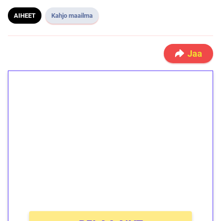
AIHEET
Kahjo maailma
Jaa
1€ = 10€ arvosta
ilmaiskierroksia ilman
kierrätystä!
Talleta 1€
Saat heti 50 ilmaiskierrosta Tuohi 1000 -
peliin (arvo 0,20€ per kierros)!
Ei kierrätysvaatimusta!