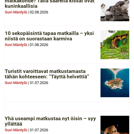
matkakohde? Tällä saarella kissat ovat
kuninkaallisia
Suvi Mäntylä
|
02.08.2026
10 sekopäisintä tapaa matkailla – yksi
niistä on suorastaan karmiva
Suvi Mäntylä
|
01.08.2026
Turistit varoittavat matkustamasta
tähän kohteeseen: ”Täyttä helvettiä”
Suvi Mäntylä
|
31.07.2026
Yhä useampi matkustaa nyt öisin – syy
yllättää
Suvi Mäntylä
|
31.07.2026