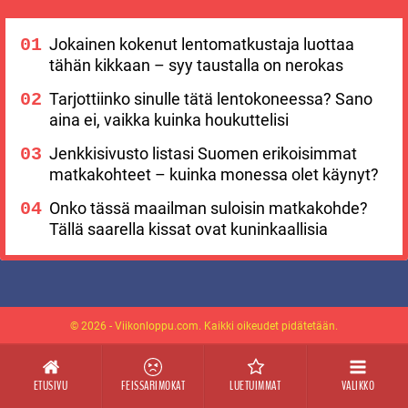
Jokainen kokenut lentomatkustaja luottaa
tähän kikkaan – syy taustalla on nerokas
Tarjottiinko sinulle tätä lentokoneessa? Sano
aina ei, vaikka kuinka houkuttelisi
Jenkkisivusto listasi Suomen erikoisimmat
matkakohteet – kuinka monessa olet käynyt?
Onko tässä maailman suloisin matkakohde?
Tällä saarella kissat ovat kuninkaallisia
© 2026 - Viikonloppu.com. Kaikki oikeudet pidätetään.
ETUSIVU
FEISSARIMOKAT
LUETUIMMAT
VALIKKO