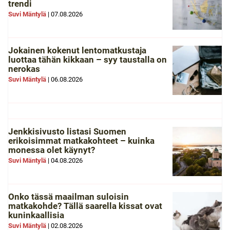
trendi
Suvi Mäntylä
|
07.08.2026
Jokainen kokenut lentomatkustaja
luottaa tähän kikkaan – syy taustalla on
nerokas
Suvi Mäntylä
|
06.08.2026
Jenkkisivusto listasi Suomen
erikoisimmat matkakohteet – kuinka
monessa olet käynyt?
Suvi Mäntylä
|
04.08.2026
Onko tässä maailman suloisin
matkakohde? Tällä saarella kissat ovat
kuninkaallisia
Suvi Mäntylä
|
02.08.2026