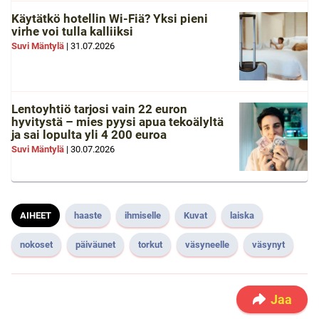
Käytätkö hotellin Wi-Fiä? Yksi pieni
virhe voi tulla kalliiksi
Suvi Mäntylä
|
31.07.2026
Lentoyhtiö tarjosi vain 22 euron
hyvitystä – mies pyysi apua tekoälyltä
ja sai lopulta yli 4 200 euroa
Suvi Mäntylä
|
30.07.2026
AIHEET
haaste
ihmiselle
Kuvat
laiska
nokoset
päiväunet
torkut
väsyneelle
väsynyt
Jaa