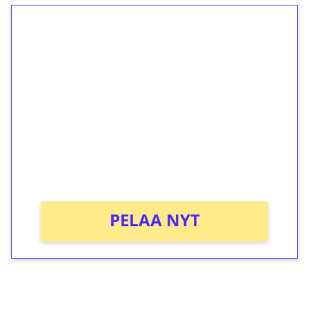
1€ = 10€ arvosta
ilmaiskierroksia ilman
kierrätystä!
Talleta 1€
Saat heti 50 ilmaiskierrosta Tuohi 1000 -
peliin (arvo 0,20€ per kierros)!
Ei kierrätysvaatimusta!
PELAA NYT