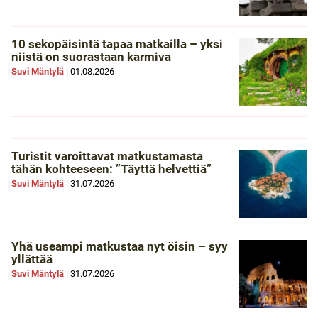
10 sekopäisintä tapaa matkailla – yksi
niistä on suorastaan karmiva
Suvi Mäntylä
|
01.08.2026
Turistit varoittavat matkustamasta
tähän kohteeseen: ”Täyttä helvettiä”
Suvi Mäntylä
|
31.07.2026
Yhä useampi matkustaa nyt öisin – syy
yllättää
Suvi Mäntylä
|
31.07.2026