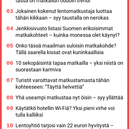
tässä on matkailun oudoin trendi
Jokainen kokenut lentomatkustaja luottaa
tähän kikkaan – syy taustalla on nerokas
Jenkkisivusto listasi Suomen erikoisimmat
matkakohteet – kuinka monessa olet käynyt?
Onko tässä maailman suloisin matkakohde?
Tällä saarella kissat ovat kuninkaallisia
10 sekopäisintä tapaa matkailla – yksi niistä on
suorastaan karmiva
Turistit varoittavat matkustamasta tähän
kohteeseen: ”Täyttä helvettiä”
Yhä useampi matkustaa nyt öisin – syy yllättää
Käytätkö hotellin Wi-Fiä? Yksi pieni virhe voi
tulla kalliiksi
Lentoyhtiö tarjosi vain 22 euron hyvitystä –