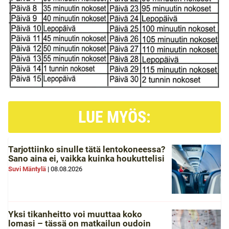
LUE MYÖS:
Tarjottiinko sinulle tätä lentokoneessa?
Sano aina ei, vaikka kuinka houkuttelisi
Suvi Mäntylä
|
08.08.2026
Yksi tikanheitto voi muuttaa koko
lomasi – tässä on matkailun oudoin