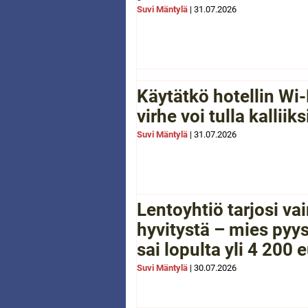
Suvi Mäntylä
|
31.07.2026
Käytätkö hotellin Wi-
virhe voi tulla kalliiks
Suvi Mäntylä
|
31.07.2026
Lentoyhtiö tarjosi va
hyvitystä – mies pyys
sai lopulta yli 4 200 
Suvi Mäntylä
|
30.07.2026