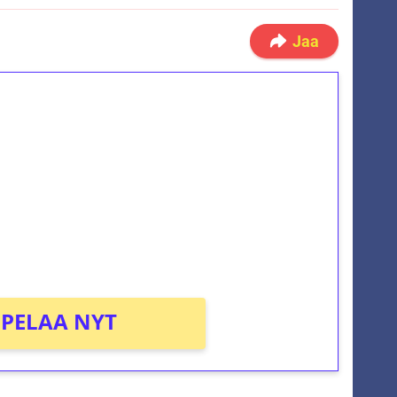
Jaa
ilmaiskierroksia ilman
osta Tuohi 1000 -peliin (arvo 0,20€ per
PELAA NYT