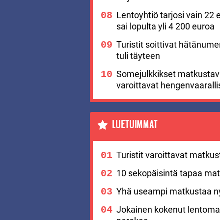
Lentoyhtiö tarjosi vain 22 
sai lopulta yli 4 200 euroa
Turistit soittivat hätänu
tuli täyteen
Somejulkkikset matkustavat
varoittavat hengenvaaralli
LUETUIMMAT
Turistit varoittavat matku
10 sekopäisintä tapaa matk
Yhä useampi matkustaa nyt
Jokainen kokenut lentomat