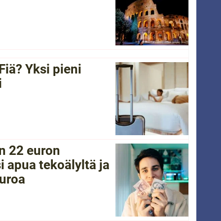
Fiä? Yksi pieni
i
in 22 euron
i apua tekoälyltä ja
euroa