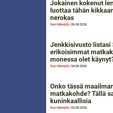
Jokainen kokenut le
luottaa tähän kikkaan
nerokas
Suvi Mäntylä
|
06.08.2026
Jenkkisivusto listas
erikoisimmat matkak
monessa olet käynyt
Suvi Mäntylä
|
04.08.2026
Onko tässä maailman
matkakohde? Tällä sa
kuninkaallisia
Suvi Mäntylä
|
02.08.2026