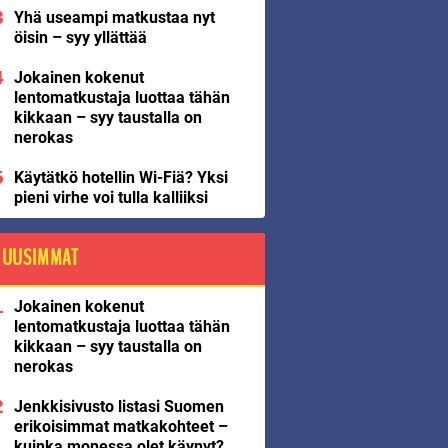
Yhä useampi matkustaa nyt
öisin – syy yllättää
Jokainen kokenut
lentomatkustaja luottaa tähän
kikkaan – syy taustalla on
nerokas
Käytätkö hotellin Wi-Fiä? Yksi
pieni virhe voi tulla kalliiksi
UUSIMMAT
Jokainen kokenut
lentomatkustaja luottaa tähän
kikkaan – syy taustalla on
nerokas
Jenkkisivusto listasi Suomen
erikoisimmat matkakohteet –
kuinka monessa olet käynyt?