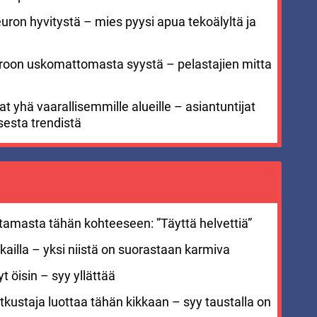
euron hyvitystä – mies pyysi apua tekoälyltä ja
meroon uskomattomasta syystä – pelastajien mitta
 yhä vaarallisemmille alueille – asiantuntijat
sesta trendistä
stamasta tähän kohteeseen: ”Täyttä helvettiä”
ailla – yksi niistä on suorastaan karmiva
 öisin – syy yllättää
kustaja luottaa tähän kikkaan – syy taustalla on