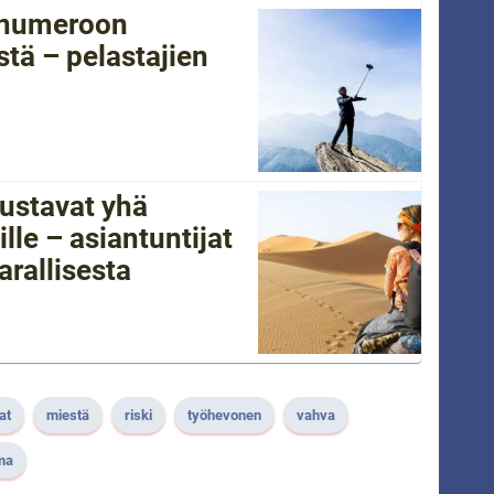
tänumeroon
tä – pelastajien
ustavat yhä
lle – asiantuntijat
arallisesta
at
miestä
riski
työhevonen
vahva
ma