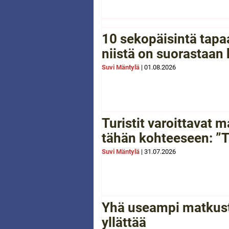
10 sekopäisintä tapaa
niistä on suorastaan
Suvi Mäntylä
|
01.08.2026
Turistit varoittavat
tähän kohteeseen: ”Tä
Suvi Mäntylä
|
31.07.2026
Yhä useampi matkusta
yllättää