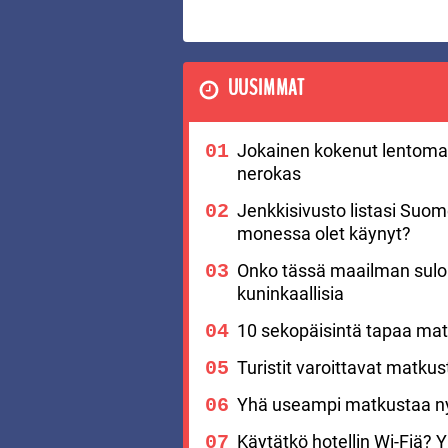
UUSIMMAT
Jokainen kokenut lentomat
nerokas
Jenkkisivusto listasi Suo
monessa olet käynyt?
Onko tässä maailman suloi
kuninkaallisia
10 sekopäisintä tapaa matk
Turistit varoittavat matku
Yhä useampi matkustaa nyt
Käytätkö hotellin Wi-Fiä? Yks