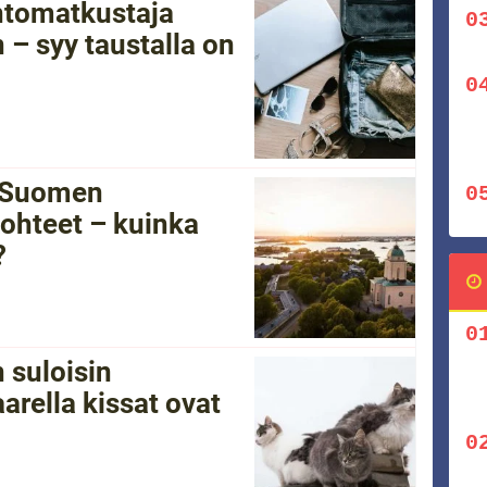
ntomatkustaja
 – syy taustalla on
i Suomen
ohteet – kuinka
?
 suloisin
arella kissat ovat