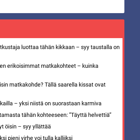
kustaja luottaa tähän kikkaan – syy taustalla on
men erikoisimmat matkakohteet – kuinka
sin matkakohde? Tällä saarella kissat ovat
ailla – yksi niistä on suorastaan karmiva
stamasta tähän kohteeseen: ”Täyttä helvettiä”
 öisin – syy yllättää
i pieni virhe voi tulla kalliiksi