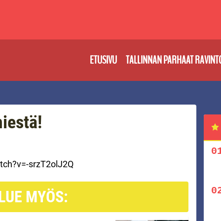
ETUSIVU
TALLINNAN PARHAAT RAVINT
iestä!
tch?v=-srzT2olJ2Q
LUE MYÖS: