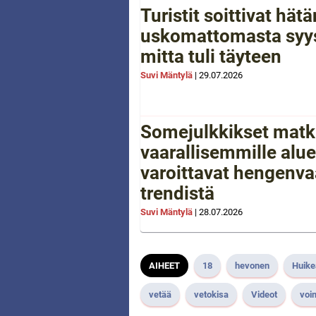
Turistit soittivat hä
uskomattomasta syys
mitta tuli täyteen
Suvi Mäntylä
|
29.07.2026
Somejulkkikset matk
vaarallisemmille aluei
varoittavat hengenva
trendistä
Suvi Mäntylä
|
28.07.2026
AIHEET
18
hevonen
Huike
vetää
vetokisa
Videot
voi