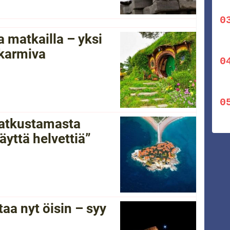
 matkailla – yksi
 karmiva
 matkustamasta
yttä helvettiä”
a nyt öisin – syy