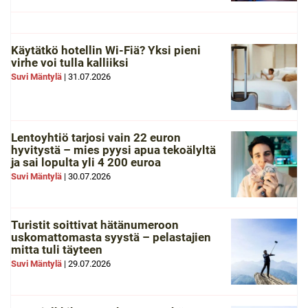
Käytätkö hotellin Wi-Fiä? Yksi pieni
virhe voi tulla kalliiksi
Suvi Mäntylä
|
31.07.2026
Lentoyhtiö tarjosi vain 22 euron
hyvitystä – mies pyysi apua tekoälyltä
ja sai lopulta yli 4 200 euroa
Suvi Mäntylä
|
30.07.2026
Turistit soittivat hätänumeroon
uskomattomasta syystä – pelastajien
mitta tuli täyteen
Suvi Mäntylä
|
29.07.2026