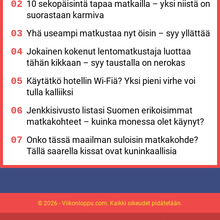
10 sekopäisintä tapaa matkailla – yksi niistä on
suorastaan karmiva
Yhä useampi matkustaa nyt öisin – syy yllättää
Jokainen kokenut lentomatkustaja luottaa
tähän kikkaan – syy taustalla on nerokas
Käytätkö hotellin Wi-Fiä? Yksi pieni virhe voi
tulla kalliiksi
Jenkkisivusto listasi Suomen erikoisimmat
matkakohteet – kuinka monessa olet käynyt?
Onko tässä maailman suloisin matkakohde?
Tällä saarella kissat ovat kuninkaallisia
© 2026 - Viikonloppu.com. Kaikki oikeudet pidätetään.