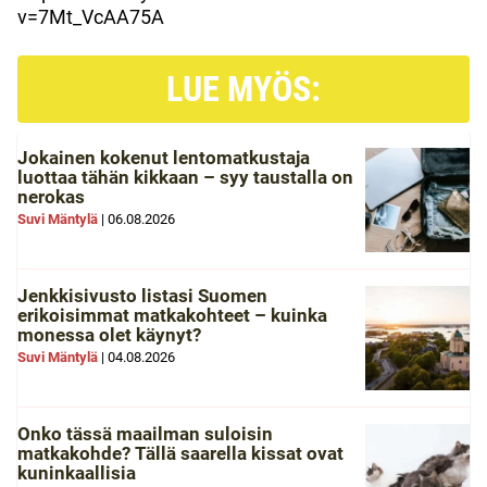
v=7Mt_VcAA75A
LUE MYÖS:
Jokainen kokenut lentomatkustaja
luottaa tähän kikkaan – syy taustalla on
nerokas
Suvi Mäntylä
|
06.08.2026
Jenkkisivusto listasi Suomen
erikoisimmat matkakohteet – kuinka
monessa olet käynyt?
Suvi Mäntylä
|
04.08.2026
Onko tässä maailman suloisin
matkakohde? Tällä saarella kissat ovat
kuninkaallisia