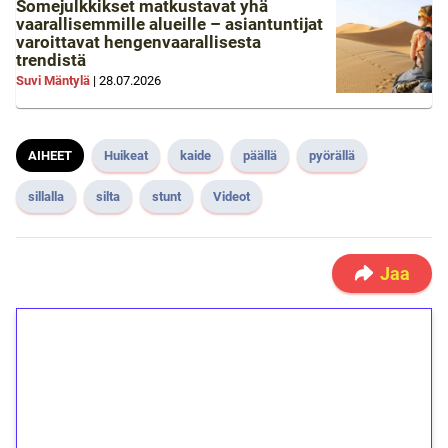
Somejulkkikset matkustavat yhä
vaarallisemmille alueille – asiantuntijat
varoittavat hengenvaarallisesta
trendistä
Suvi Mäntylä
|
28.07.2026
AIHEET
Huikeat
kaide
päällä
pyörällä
sillalla
silta
stunt
Videot
Jaa
1€ = 10€ arvosta
ilmaiskierroksia ilman
kierrätystä!