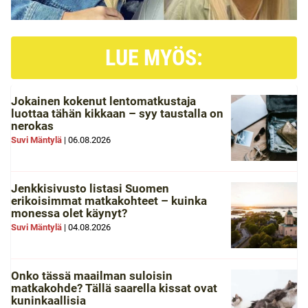
LUE MYÖS:
Jokainen kokenut lentomatkustaja
luottaa tähän kikkaan – syy taustalla on
nerokas
Suvi Mäntylä
|
06.08.2026
Jenkkisivusto listasi Suomen
erikoisimmat matkakohteet – kuinka
monessa olet käynyt?
Suvi Mäntylä
|
04.08.2026
Onko tässä maailman suloisin
matkakohde? Tällä saarella kissat ovat
kuninkaallisia