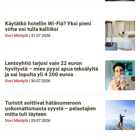
Käytätkö hotellin Wi-Fiä? Yksi pieni
virhe voi tulla kalliiksi
Suvi Mäntylä
|
31.07.2026
Lentoyhtiö tarjosi vain 22 euron
hyvitystä – mies pyysi apua tekoälyltä
ja sai lopulta yli 4 200 euroa
Suvi Mäntylä
|
30.07.2026
Turistit soittivat hätänumeroon
uskomattomasta syystä – pelastajien
mitta tuli täyteen
Suvi Mäntylä
|
29.07.2026