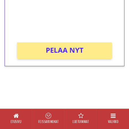
Talleta 1€
Saat heti 50 ilmaiskierrosta Tuohi 1000 -
peliin (arvo 0,20€ per kierros)!
Ei kierrätysvaatimusta!
PELAA NYT
ETUSIVU
FEISSARIMOKAT
LUETUIMMAT
VALIKKO