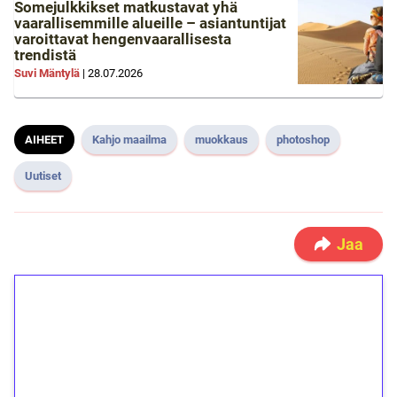
Somejulkkikset matkustavat yhä
vaarallisemmille alueille – asiantuntijat
varoittavat hengenvaarallisesta
trendistä
Suvi Mäntylä
|
28.07.2026
AIHEET
Kahjo maailma
muokkaus
photoshop
Uutiset
Jaa
1€ = 10€ arvosta
ilmaiskierroksia ilman
kierrätystä!