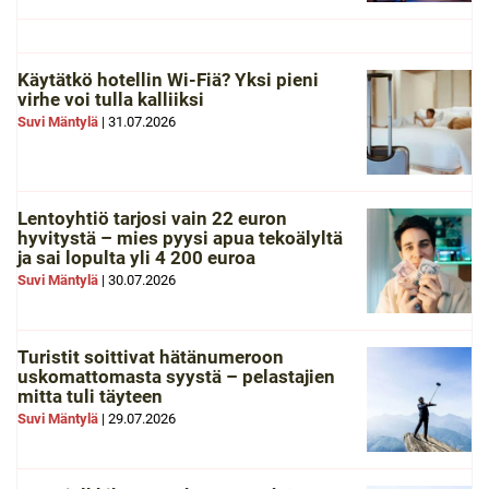
Käytätkö hotellin Wi-Fiä? Yksi pieni
virhe voi tulla kalliiksi
Suvi Mäntylä
|
31.07.2026
Lentoyhtiö tarjosi vain 22 euron
hyvitystä – mies pyysi apua tekoälyltä
ja sai lopulta yli 4 200 euroa
Suvi Mäntylä
|
30.07.2026
Turistit soittivat hätänumeroon
uskomattomasta syystä – pelastajien
mitta tuli täyteen
Suvi Mäntylä
|
29.07.2026