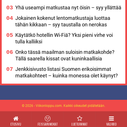
Yhä useampi matkustaa nyt öisin – syy yllättää
Jokainen kokenut lentomatkustaja luottaa
tähän kikkaan – syy taustalla on nerokas
Käytätkö hotellin Wi-Fiä? Yksi pieni virhe voi
tulla kalliiksi
Onko tässä maailman suloisin matkakohde?
Tällä saarella kissat ovat kuninkaallisia
Jenkkisivusto listasi Suomen erikoisimmat
matkakohteet – kuinka monessa olet käynyt?
© 2026 - Viikonloppu.com. Kaikki oikeudet pidätetään.
ETUSIVU
FEISSARIMOKAT
LUETUIMMAT
VALIKKO