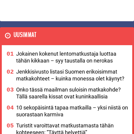
UUSIMMAT
Jokainen kokenut lentomatkustaja luottaa
tähän kikkaan – syy taustalla on nerokas
Jenkkisivusto listasi Suomen erikoisimmat
matkakohteet – kuinka monessa olet käynyt?
Onko tässä maailman suloisin matkakohde?
Tällä saarella kissat ovat kuninkaallisia
10 sekopäisintä tapaa matkailla – yksi niistä on
suorastaan karmiva
Turistit varoittavat matkustamasta tähän
kohteeseen: ”Täyttä helvettiä”