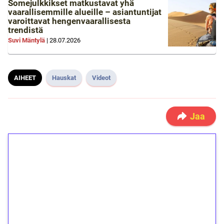
Somejulkkikset matkustavat yhä
vaarallisemmille alueille – asiantuntijat
varoittavat hengenvaarallisesta
trendistä
Suvi Mäntylä
|
28.07.2026
AIHEET
Hauskat
Videot
Jaa
1€ = 10€ arvosta
ilmaiskierroksia ilman
kierrätystä!
Talleta 1€