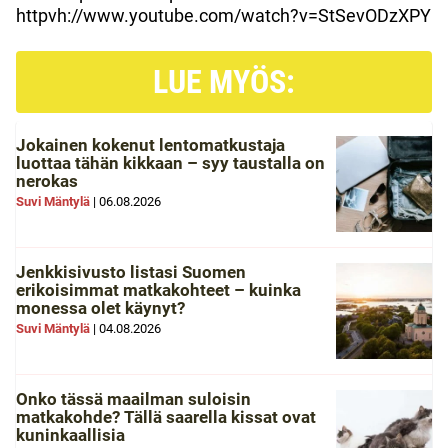
httpvh://www.youtube.com/watch?v=StSevODzXPY
LUE MYÖS:
Jokainen kokenut lentomatkustaja
luottaa tähän kikkaan – syy taustalla on
nerokas
Suvi Mäntylä
|
06.08.2026
Jenkkisivusto listasi Suomen
erikoisimmat matkakohteet – kuinka
monessa olet käynyt?
Suvi Mäntylä
|
04.08.2026
Onko tässä maailman suloisin
matkakohde? Tällä saarella kissat ovat
kuninkaallisia