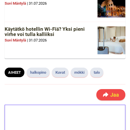
Suvi Mäntylä
|
31.07.2026
Käytätkö hotellin Wi-Fiä? Yksi pieni
virhe voi tulla kalliiksi
Suvi Mäntylä
|
31.07.2026
AIHEET
halkopino
Kuvat
mökki
talo
Jaa
1€ = 10€ arvosta
ilmaiskierroksia ilman