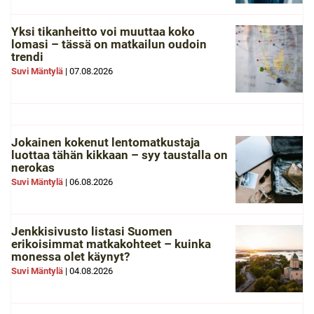
Yksi tikanheitto voi muuttaa koko
lomasi – tässä on matkailun oudoin
trendi
Suvi Mäntylä
|
07.08.2026
Jokainen kokenut lentomatkustaja
luottaa tähän kikkaan – syy taustalla on
nerokas
Suvi Mäntylä
|
06.08.2026
Jenkkisivusto listasi Suomen
erikoisimmat matkakohteet – kuinka
monessa olet käynyt?
Suvi Mäntylä
|
04.08.2026