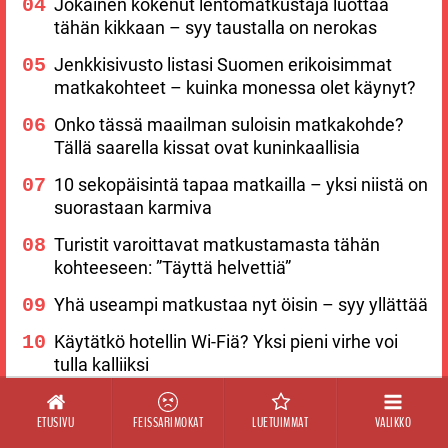
Jokainen kokenut lentomatkustaja luottaa
tähän kikkaan – syy taustalla on nerokas
Jenkkisivusto listasi Suomen erikoisimmat
matkakohteet – kuinka monessa olet käynyt?
Onko tässä maailman suloisin matkakohde?
Tällä saarella kissat ovat kuninkaallisia
10 sekopäisintä tapaa matkailla – yksi niistä on
suorastaan karmiva
Turistit varoittavat matkustamasta tähän
kohteeseen: ”Täyttä helvettiä”
Yhä useampi matkustaa nyt öisin – syy yllättää
Käytätkö hotellin Wi-Fiä? Yksi pieni virhe voi
tulla kalliiksi
ETUSIVU
FEISSARIMOKAT
LUETUIMMAT
VALIKKO