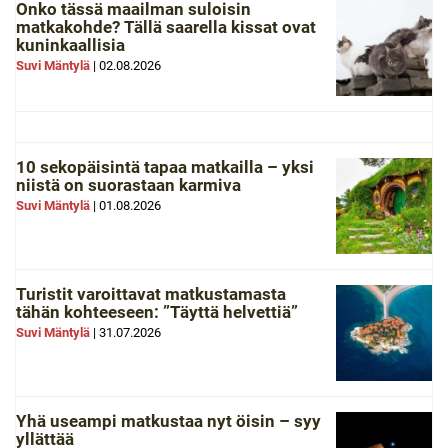
Onko tässä maailman suloisin
matkakohde? Tällä saarella kissat ovat
kuninkaallisia
Suvi Mäntylä
|
02.08.2026
10 sekopäisintä tapaa matkailla – yksi
niistä on suorastaan karmiva
Suvi Mäntylä
|
01.08.2026
Turistit varoittavat matkustamasta
tähän kohteeseen: ”Täyttä helvettiä”
Suvi Mäntylä
|
31.07.2026
Yhä useampi matkustaa nyt öisin – syy
yllättää