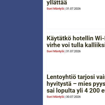
yllättää
Suvi Mäntylä
|
31.07.2026
Käytätkö hotellin Wi-
virhe voi tulla kalliiks
Suvi Mäntylä
|
31.07.2026
Lentoyhtiö tarjosi va
hyvitystä – mies pyys
sai lopulta yli 4 200 
Suvi Mäntylä
|
30.07.2026