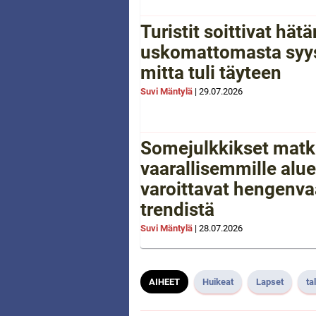
Turistit soittivat hä
uskomattomasta syys
mitta tuli täyteen
Suvi Mäntylä
|
29.07.2026
Somejulkkikset matk
vaarallisemmille aluei
varoittavat hengenva
trendistä
Suvi Mäntylä
|
28.07.2026
AIHEET
Huikeat
Lapset
ta