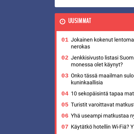
UUSIMMAT
Jokainen kokenut lentomat
nerokas
Jenkkisivusto listasi Suo
monessa olet käynyt?
Onko tässä maailman suloi
kuninkaallisia
10 sekopäisintä tapaa matk
Turistit varoittavat matku
Yhä useampi matkustaa nyt
Käytätkö hotellin Wi-Fiä? Yks