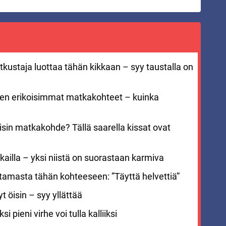
kustaja luottaa tähän kikkaan – syy taustalla on
men erikoisimmat matkakohteet – kuinka
sin matkakohde? Tällä saarella kissat ovat
ailla – yksi niistä on suorastaan karmiva
stamasta tähän kohteeseen: ”Täyttä helvettiä”
 öisin – syy yllättää
i pieni virhe voi tulla kalliiksi