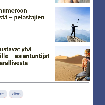
tänumeroon
tä – pelastajien
ustavat yhä
lle – asiantuntijat
arallisesta
lent
Videot