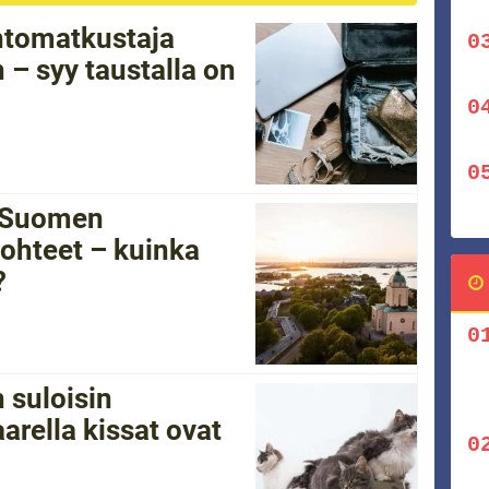
ntomatkustaja
 – syy taustalla on
i Suomen
ohteet – kuinka
?
 suloisin
arella kissat ovat