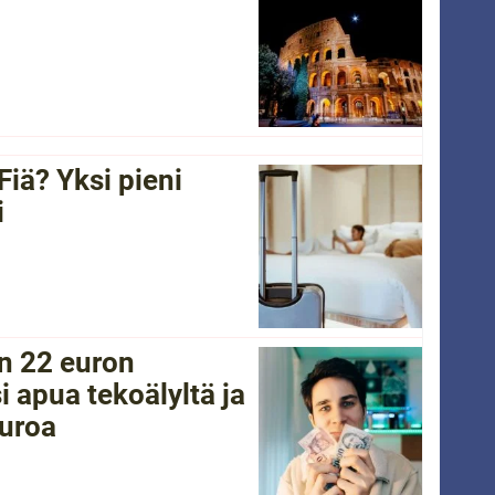
Fiä? Yksi pieni
i
in 22 euron
i apua tekoälyltä ja
euroa