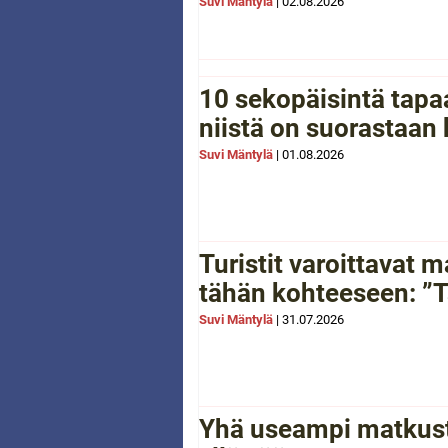
Suvi Mäntylä
|
02.08.2026
10 sekopäisintä tapaa
niistä on suorastaan
Suvi Mäntylä
|
01.08.2026
Turistit varoittavat
tähän kohteeseen: ”Tä
Suvi Mäntylä
|
31.07.2026
Yhä useampi matkusta