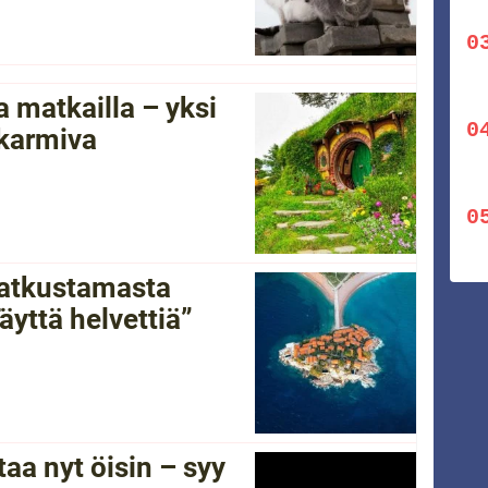
 matkailla – yksi
 karmiva
 matkustamasta
yttä helvettiä”
a nyt öisin – syy