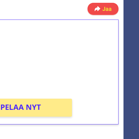
Jaa
ilmaiskierroksia ilman
osta Tuohi 1000 -peliin (arvo 0,20€ per
PELAA NYT