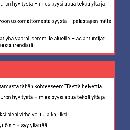
euron hyvitystä – mies pyysi apua tekoälyltä ja
meroon uskomattomasta syystä – pelastajien mitta
 yhä vaarallisemmille alueille – asiantuntijat
sesta trendistä
stamasta tähän kohteeseen: ”Täyttä helvettiä”
euron hyvitystä – mies pyysi apua tekoälyltä ja
i pieni virhe voi tulla kalliiksi
 öisin – syy yllättää