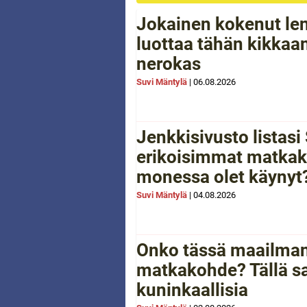
Jokainen kokenut le
luottaa tähän kikkaan
nerokas
Suvi Mäntylä
|
06.08.2026
Jenkkisivusto listas
erikoisimmat matkak
monessa olet käynyt
Suvi Mäntylä
|
04.08.2026
Onko tässä maailman
matkakohde? Tällä sa
kuninkaallisia