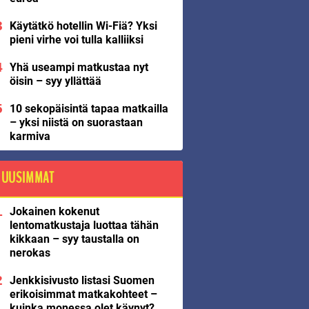
Käytätkö hotellin Wi-Fiä? Yksi
pieni virhe voi tulla kalliiksi
Yhä useampi matkustaa nyt
öisin – syy yllättää
10 sekopäisintä tapaa matkailla
– yksi niistä on suorastaan
karmiva
UUSIMMAT
Jokainen kokenut
lentomatkustaja luottaa tähän
kikkaan – syy taustalla on
nerokas
Jenkkisivusto listasi Suomen
erikoisimmat matkakohteet –
kuinka monessa olet käynyt?