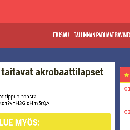
ETUSIVU
TALLINNAN PARHAAT RAVINT
taitavat akrobaattilapset
ät tippua päästä.
atch?v=H3GiqHm5rQA
LUE MYÖS: