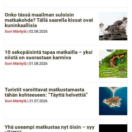
Onko tässä maailman suloisin
matkakohde? Tällä saarella kissat ovat
kuninkaallisia
Suvi Mäntylä
|
02.08.2026
10 sekopäisintä tapaa matkailla – yksi
niistä on suorastaan karmiva
Suvi Mäntylä
|
01.08.2026
Turistit varoittavat matkustamasta
tähän kohteeseen: ”Täyttä helvettiä”
Suvi Mäntylä
|
31.07.2026
Yhä useampi matkustaa nyt öisin – syy