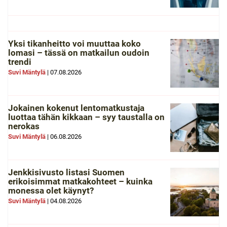
Yksi tikanheitto voi muuttaa koko
lomasi – tässä on matkailun oudoin
trendi
Suvi Mäntylä
|
07.08.2026
Jokainen kokenut lentomatkustaja
luottaa tähän kikkaan – syy taustalla on
nerokas
Suvi Mäntylä
|
06.08.2026
Jenkkisivusto listasi Suomen
erikoisimmat matkakohteet – kuinka
monessa olet käynyt?
Suvi Mäntylä
|
04.08.2026