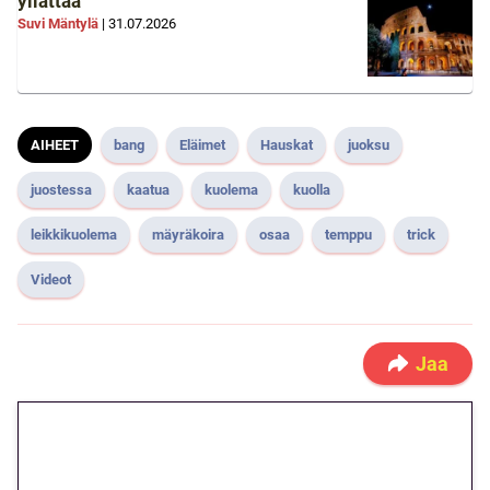
yllättää
Suvi Mäntylä
|
31.07.2026
AIHEET
bang
Eläimet
Hauskat
juoksu
juostessa
kaatua
kuolema
kuolla
leikkikuolema
mäyräkoira
osaa
temppu
trick
Videot
Jaa
🎁 Huipputarjous jatkuu: 10
euron kierrätysvapaa