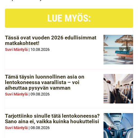
LUE MYÖS:
Tässä ovat vuoden 2026 edullisimmat
matkakohteet!
Suvi Mäntylä
|
10.08.2026
Tämä täysin luonnollinen asia on
lentokoneessa vaarallista – voi
aiheuttaa pysyvän vamman
Suvi Mäntylä
|
09.08.2026
Tarjottiinko sinulle tätä lentokoneessa?
Sano aina ei, vaikka kuinka houkuttelisi
Suvi Mäntylä
|
08.08.2026