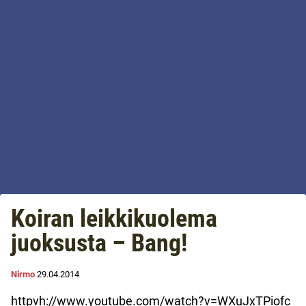
Koiran leikkikuolema
juoksusta – Bang!
Nirmo
29.04.2014
httpvh://www.youtube.com/watch?v=WXuJxTPiofc