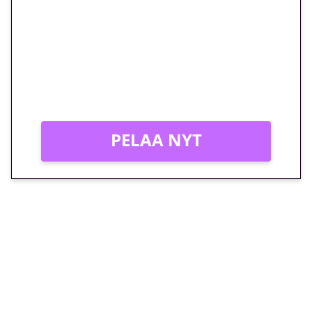
megakierros Reactoonz-
peliin – vain 1 eurolla!
Peli: Reactoonz
Vain uusille asiakkaille!
PELAA NYT