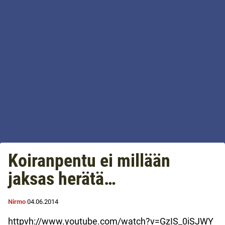
Koiranpentu ei millään
jaksas herätä…
Nirmo
04.06.2014
httpvh://www.youtube.com/watch?v=GzIS_0iSJWY