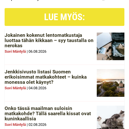
LUE MYÖS:
Jokainen kokenut lentomatkustaja
luottaa tähän kikkaan – syy taustalla on
nerokas
Suvi Mäntylä
|
06.08.2026
Jenkkisivusto listasi Suomen
erikoisimmat matkakohteet – kuinka
monessa olet käynyt?
Suvi Mäntylä
|
04.08.2026
Onko tässä maailman suloisin
matkakohde? Tällä saarella kissat ovat
kuninkaallisia
Suvi Mäntylä
|
02.08.2026