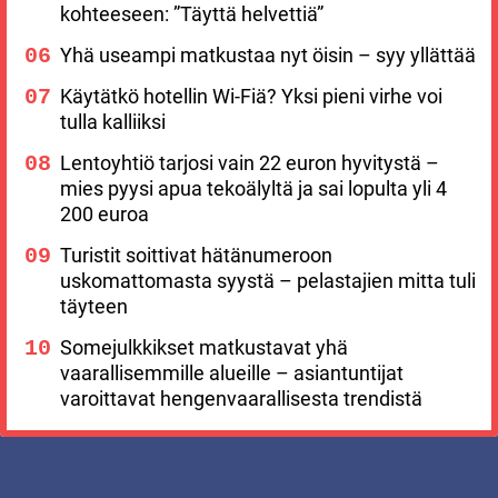
kohteeseen: ”Täyttä helvettiä”
Yhä useampi matkustaa nyt öisin – syy yllättää
Käytätkö hotellin Wi-Fiä? Yksi pieni virhe voi
tulla kalliiksi
Lentoyhtiö tarjosi vain 22 euron hyvitystä –
mies pyysi apua tekoälyltä ja sai lopulta yli 4
200 euroa
Turistit soittivat hätänumeroon
uskomattomasta syystä – pelastajien mitta tuli
täyteen
Somejulkkikset matkustavat yhä
vaarallisemmille alueille – asiantuntijat
varoittavat hengenvaarallisesta trendistä