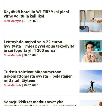
Käytätkö hotellin Wi-Fiä? Yksi pieni
virhe voi tulla kalliiksi
Suvi Mäntylä
|
31.07.2026
Lentoyhtiö tarjosi vain 22 euron
hyvitystä – mies pyysi apua tekoälyltä
ja sai lopulta yli 4 200 euroa
Suvi Mäntylä
|
30.07.2026
Turistit soittivat hätänumeroon
uskomattomasta syystä – pelastajien
mitta tuli täyteen
Suvi Mäntylä
|
29.07.2026
Somejulkkikset matkustavat yhä