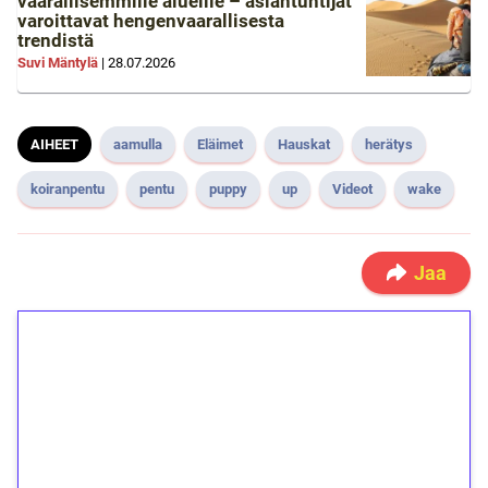
vaarallisemmille alueille – asiantuntijat
varoittavat hengenvaarallisesta
trendistä
Suvi Mäntylä
|
28.07.2026
AIHEET
aamulla
Eläimet
Hauskat
herätys
koiranpentu
pentu
puppy
up
Videot
wake
Jaa
1€ = 10€ arvosta
ilmaiskierroksia ilman
kierrätystä!
Talleta 1€