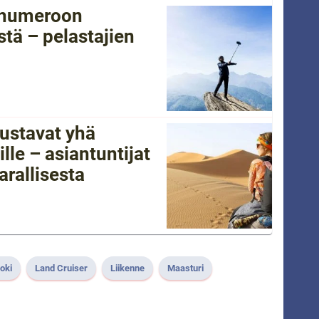
tänumeroon
tä – pelastajien
ustavat yhä
lle – asiantuntijat
arallisesta
joki
Land Cruiser
Liikenne
Maasturi