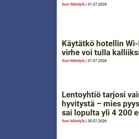
Suvi Mäntylä
|
31.07.2026
Käytätkö hotellin Wi-
virhe voi tulla kalliiks
Suvi Mäntylä
|
31.07.2026
Lentoyhtiö tarjosi va
hyvitystä – mies pyys
sai lopulta yli 4 200 
Suvi Mäntylä
|
30.07.2026