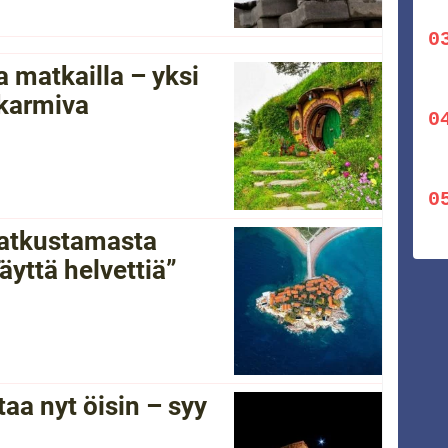
 matkailla – yksi
 karmiva
 matkustamasta
yttä helvettiä”
a nyt öisin – syy