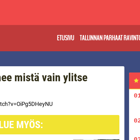
ETUSIVU
TALLINNAN PARHAAT RAVINT
ee mistä vain ylitse
atch?v=OiPg5DHeyNU
LUE MYÖS: