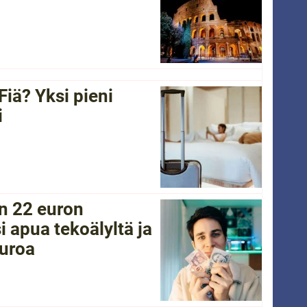
Fiä? Yksi pieni
i
in 22 euron
i apua tekoälyltä ja
euroa