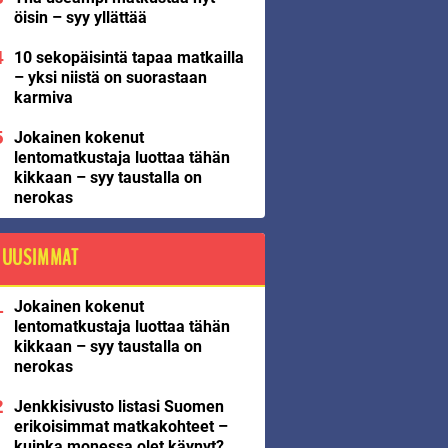
öisin – syy yllättää
10 sekopäisintä tapaa matkailla
– yksi niistä on suorastaan
karmiva
Jokainen kokenut
lentomatkustaja luottaa tähän
kikkaan – syy taustalla on
nerokas
UUSIMMAT
Jokainen kokenut
lentomatkustaja luottaa tähän
kikkaan – syy taustalla on
nerokas
Jenkkisivusto listasi Suomen
erikoisimmat matkakohteet –
kuinka monessa olet käynyt?