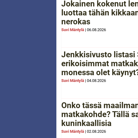
Jokainen kokenut le
luottaa tähän kikkaan
nerokas
Suvi Mäntylä
|
06.08.2026
Jenkkisivusto listas
erikoisimmat matkak
monessa olet käynyt
Suvi Mäntylä
|
04.08.2026
Onko tässä maailman
matkakohde? Tällä sa
kuninkaallisia
Suvi Mäntylä
|
02.08.2026