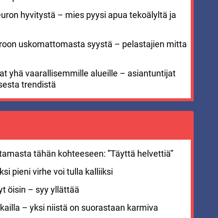
euron hyvitystä – mies pyysi apua tekoälyltä ja
meroon uskomattomasta syystä – pelastajien mitta
 yhä vaarallisemmille alueille – asiantuntijat
sesta trendistä
stamasta tähän kohteeseen: ”Täyttä helvettiä”
i pieni virhe voi tulla kalliiksi
 öisin – syy yllättää
ailla – yksi niistä on suorastaan karmiva