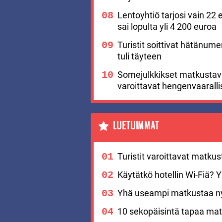
Lentoyhtiö tarjosi vain 22 
sai lopulta yli 4 200 euroa
Turistit soittivat hätänu
tuli täyteen
Somejulkkikset matkustavat
varoittavat hengenvaaralli
LUETUIMMAT
Turistit varoittavat matku
Käytätkö hotellin Wi-Fiä? Yks
Yhä useampi matkustaa nyt
10 sekopäisintä tapaa matk