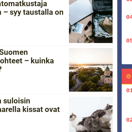
ntomatkustaja
 – syy taustalla on
i Suomen
ohteet – kuinka
?
 suloisin
arella kissat ovat