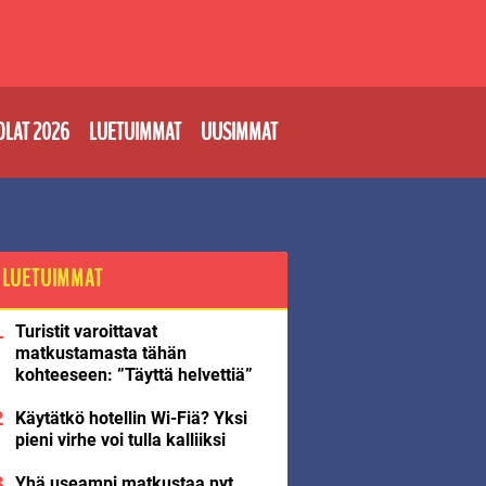
OLAT 2026
LUETUIMMAT
UUSIMMAT
LUETUIMMAT
Turistit varoittavat
matkustamasta tähän
kohteeseen: ”Täyttä helvettiä”
Käytätkö hotellin Wi-Fiä? Yksi
pieni virhe voi tulla kalliiksi
Yhä useampi matkustaa nyt