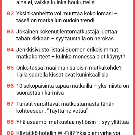
aina ei, vaikka kuinka houkuttelisi
Yksi tikanheitto voi muuttaa koko lomasi –
tässä on matkailun oudoin trendi
Jokainen kokenut lentomatkustaja luottaa
tähän kikkaan – syy taustalla on nerokas
Jenkkisivusto listasi Suomen erikoisimmat
matkakohteet – kuinka monessa olet käynyt?
Onko tässä maailman suloisin matkakohde?
Tällä saarella kissat ovat kuninkaallisia
10 sekopäisintä tapaa matkailla – yksi niistä on
suorastaan karmiva
Turistit varoittavat matkustamasta tähän
kohteeseen: ”Täyttä helvettiä”
Yhä useampi matkustaa nyt öisin – syy yllättää
Käytätkö hotellin Wi-Fiä? Yksi pieni virhe voi