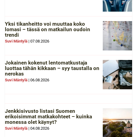
Yksi tikanheitto voi muuttaa koko
lomasi – tässä on matkailun oudoin
trendi
Suvi Mäntylä
|
07.08.2026
Jokainen kokenut lentomatkustaja
luottaa tähän kikkaan – syy taustalla on
nerokas
Suvi Mäntylä
|
06.08.2026
Jenkkisivusto listasi Suomen
erikoisimmat matkakohteet – kuinka
monessa olet käynyt?
Suvi Mäntylä
|
04.08.2026