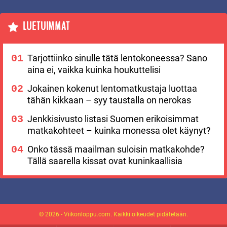
LUETUIMMAT
Tarjottiinko sinulle tätä lentokoneessa? Sano
aina ei, vaikka kuinka houkuttelisi
Jokainen kokenut lentomatkustaja luottaa
tähän kikkaan – syy taustalla on nerokas
Jenkkisivusto listasi Suomen erikoisimmat
matkakohteet – kuinka monessa olet käynyt?
Onko tässä maailman suloisin matkakohde?
Tällä saarella kissat ovat kuninkaallisia
© 2026 - Viikonloppu.com. Kaikki oikeudet pidätetään.