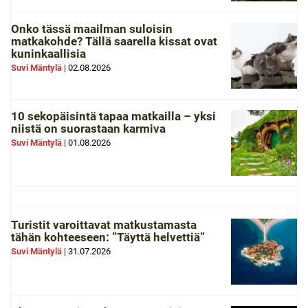
Onko tässä maailman suloisin
matkakohde? Tällä saarella kissat ovat
kuninkaallisia
Suvi Mäntylä
|
02.08.2026
10 sekopäisintä tapaa matkailla – yksi
niistä on suorastaan karmiva
Suvi Mäntylä
|
01.08.2026
Turistit varoittavat matkustamasta
tähän kohteeseen: ”Täyttä helvettiä”
Suvi Mäntylä
|
31.07.2026