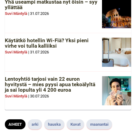
Yhä useampi matkustaa nyt öisin – syy
yllättää
Suvi Mäntylä
|
31.07.2026
Käytätkö hotellin Wi-Fiä? Yksi pieni
virhe voi tulla kalliiksi
Suvi Mäntylä
|
31.07.2026
Lentoyhtiö tarjosi vain 22 euron
hyvitystä – mies pyysi apua tekoälyltä
ja sai lopulta yli 4 200 euroa
Suvi Mäntylä
|
30.07.2026
AIHEET
arki
hauska
Kuvat
maanantai