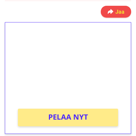
Jaa
1€ = 10€ arvosta
ilmaiskierroksia ilman
kierrätystä!
Talleta 1€
Saat heti 50 ilmaiskierrosta Tuohi 1000 -
peliin (arvo 0,20€ per kierros)!
Ei kierrätysvaatimusta!
PELAA NYT